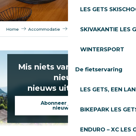
LES GETS SKISCH
SKIVAKANTIE LES 
Home
Accommodatie
Toeristische woningen
WINTERSPORT
Kinabalu
Residence La Chaumière
Mis niets van het laatste
Resort Kangto
De fietservaring
Le Sabaudia
nieuws
Annapurna
nieuws uit Les Gets!
LES GETS, EEN LA
Abonneer je op onze
nieuwsbrief
BIKEPARK LES GET
ENDURO – XC LES 