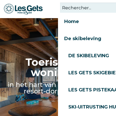
Aller
au
contenu
Home
principal
De skibeleving
DE SKIBELEVING
Toeristische
woningen
LES GETS SKIGEBI
in het hart van ons charmante
LES GETS PISTEKA
resort-dorp Les Gets
SKI-UITRUSTING H