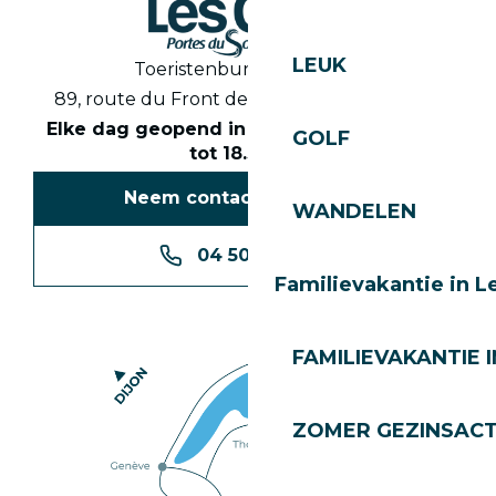
LEUK
Toeristenbureau Les Gets
89, route du Front de Neige 74260 Les Gets
Elke dag geopend in het seizoen van 8.30
GOLF
tot 18.30 uur
Neem contact met ons op
WANDELEN
04 50 74 74 74
Familievakantie in L
FAMILIEVAKANTIE I
ZOMER GEZINSACT