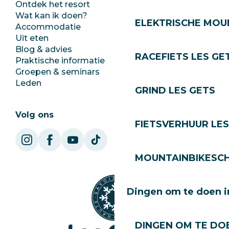
Ontdek het resort
Perszaal
Wat kan ik doen?
Club Les Gets
ELEKTRISCHE MOUN
Accommodatie
Documentatie
Uit eten
Jobs
Blog & advies
Ecotoerisme
RACEFIETS LES GE
Praktische informatie
Stadhuis
Groepen & seminars
SoleGets
Leden
Les Gets Toerisme
GRIND LES GETS
Volg ons
FIETSVERHUUR LES
MOUNTAINBIKESCH
Dingen om te doen i
DINGEN OM TE DOE