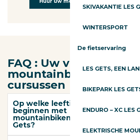
Huur uw mountainbike
SKIVAKANTIE LES 
WINTERSPORT
De fietservaring
FAQ : Uw vragen over
LES GETS, EEN LA
mountainbike
cursussen
BIKEPARK LES GET
Op welke leeftijd kun je
beginnen met
ENDURO – XC LES 
mountainbiken in Les
Gets?
ELEKTRISCHE MOUN