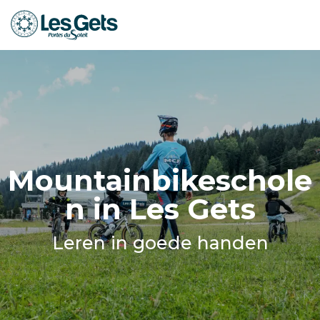
Aller
au
contenu
principal
Mountainbikeschole
n in Les Gets
Leren in goede handen