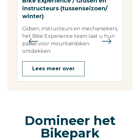
Bike Experience / Gidsen en
Cyc
instructeurs (tussenseizoen/
Ga v
winter)
ontd
mani
Gidsen, instructeurs en mechaniekers,
het Bike Experience team laat u hun
passie voor mountainbiken
ontdekken.
Lees meer over
Domineer het
Bikepark