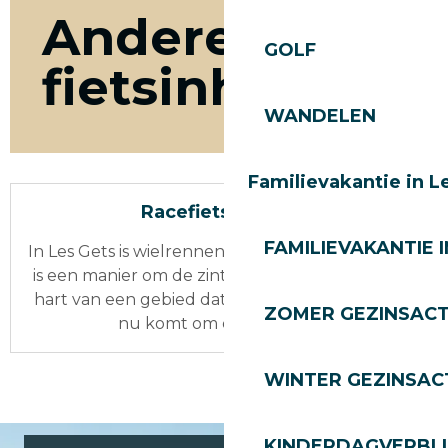
Andere
GOLF
fietsinhoud
WANDELEN
Familievakantie in L
Racefiets Les Gets
FAMILIEVAKANTIE I
In Les Gets is wielrennen niet alleen een sport, het
is een manier om de zintuigen te prikkelen in het
hart van een gebied dat wielrennen ademt. Of je
ZOMER GEZINSACT
nu komt om de stopwatch...
WINTER GEZINSACT
KINDERDAGVERBLI