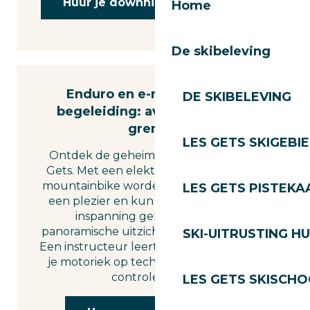
Huur je downhill mountainbike
Home
De skibeleving
Enduro en e-mountainbike
DE SKIBELEVING
begeleiding: avontuur zonder
grenzen
LES GETS SKIGEBI
Ontdek de geheime hellingen van Les
Gets. Met een elektrisch ondersteunde
mountainbike worden de beklimmingen
LES GETS PISTEKA
een plezier en kun je zonder al te veel
inspanning genieten van het
panoramische uitzicht op de Mont-Blanc.
SKI-UITRUSTING H
Een instructeur leert je hoe je de accu en
je motoriek op technisch terrein onder
controle houdt.
LES GETS SKISCH