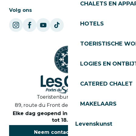
CHALETS EN APP
Volg ons
HOTELS
TOERISTISCHE WO
LOGIES EN ONTBIJ
CATERED CHALET
Toeristenbureau Les Gets
MAKELAARS
89, route du Front de Neige 74260 Les Gets
Elke dag geopend in het seizoen van 8.30
tot 18.30 uur
Levenskunst
Neem contact met ons op