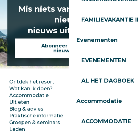
Mis niets van het laatste
nieuws
FAMILIEVAKANTIE I
nieuws uit Les Gets!
Evenementen
Abonneer je op onze
nieuwsbrief
EVENEMENTEN
AL HET DAGBOEK
Ontdek het resort
Perszaal
Wat kan ik doen?
Club Les Gets
Accommodatie
Documentatie
Accommodatie
Uit eten
Jobs
Blog & advies
Ecotoerisme
Praktische informatie
Stadhuis
ACCOMMODATIE
Groepen & seminars
SoleGets
Leden
Les Gets Toerisme