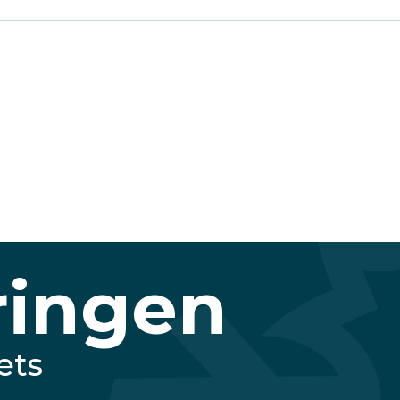
ringen
ets