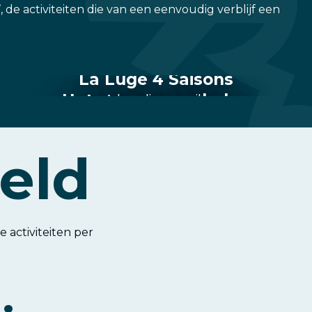
 de activiteiten die van een eenvoudig verblijf een
La Luge 4 Saisons
Het meer van scholen
Adrenaline op rails
en zijn Wibit waterpark
veld
 activiteiten per