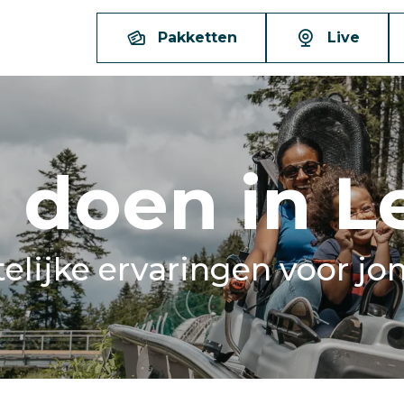
Pakketten
Live
 doen in L
elijke ervaringen voor jo