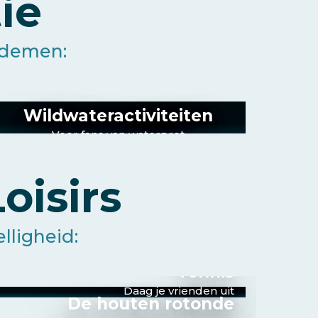
ie
nademen:
Wildwateractiviteiten
Voor fans van waterpret
oisirs
lligheid:
Tennis
Daag je vrienden uit
De houten rotonde