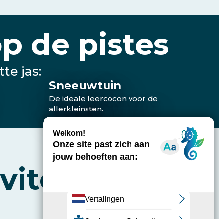
De place to be op het dorpsplein
p de pistes
te jas:
Sneeuwtuin
De ideale leercocon voor de
allerkleinsten.
viteiten in