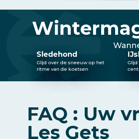
Bekijk de nieuwste headliners
Wintermagi
Wannee
Sledehond
IJ
Glijd over de sneeuw op het
Glijd
ritme van de koetsen
cent
FAQ : Uw vr
Les Gets