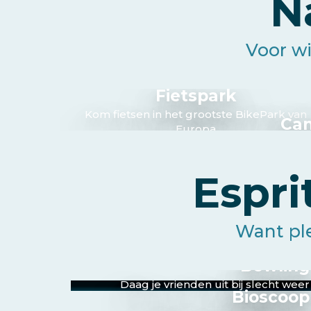
N
Voor wi
Fietspark
Kom fietsen in het grootste BikePark van
Can
Europa
Hondenwande
Espri
Want ple
Bowling
Daag je vrienden uit bij slecht weer
Bioscoop