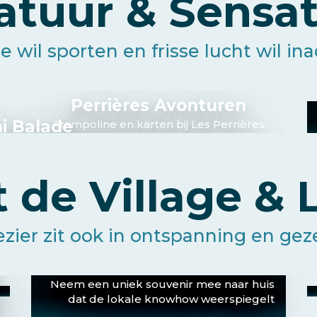
atuur & Sensat
e wil sporten en frisse lucht wil i
Perrières Avonturen
i Balade
Trampoline en karten bij Les Perrières
lingen met vrienden
t de Village & L
zier zit ook in ontspanning en geze
Workshop pottenbakken
Neem een uniek souvenir mee naar huis
dat de lokale knowhow weerspiegelt