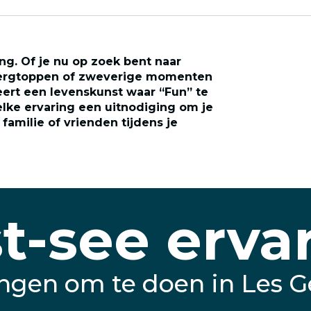
ing. Of je nu op zoek bent naar
 bergtoppen of zweverige momenten
veert een levenskunst waar “Fun” te
elke ervaring een uitnodiging om je
amilie of vrienden tijdens je
t-see erva
ngen om te doen in Les G