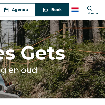
Agenda
Boek
es Gets
ng en oud