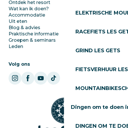
Ontdek het resort
Perszaal
Wat kan ik doen?
Club Les Gets
ELEKTRISCHE MOUN
Accommodatie
Documentatie
Uit eten
Jobs
Blog & advies
Ecotoerisme
RACEFIETS LES GE
Praktische informatie
Stadhuis
Groepen & seminars
SoleGets
Leden
Les Gets Toerisme
GRIND LES GETS
Volg ons
FIETSVERHUUR LES
MOUNTAINBIKESCH
Dingen om te doen i
DINGEN OM TE DOE