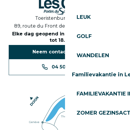
LEUK
Toeristenbureau Les Gets
89, route du Front de Neige 74260 Les Gets
Elke dag geopend in het seizoen van 8.30
GOLF
tot 18.30 uur
Neem contact met ons op
WANDELEN
04 50 74 74 74
Familievakantie in L
FAMILIEVAKANTIE I
ZOMER GEZINSACT