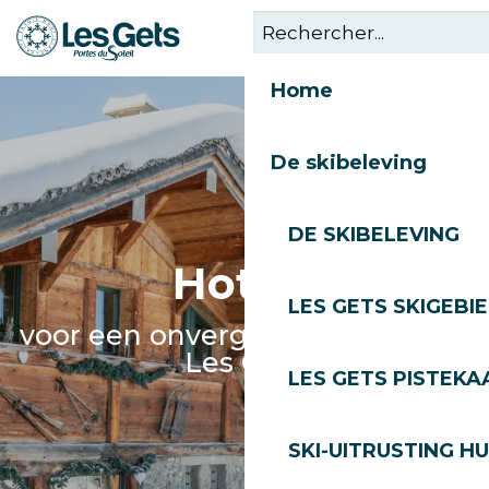
Aller
au
contenu
Home
principal
De skibeleving
DE SKIBELEVING
Hotels
LES GETS SKIGEBI
voor een onvergetelijk verblijf in
Les Gets
LES GETS PISTEKA
SKI-UITRUSTING H