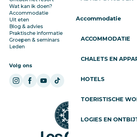
Wat kan ik doen?
Club Les Gets
Accommodatie
Documentatie
Accommodatie
Uit eten
Jobs
Blog & advies
Ecotoerisme
Praktische informatie
Stadhuis
ACCOMMODATIE
Groepen & seminars
SoleGets
Leden
Les Gets Toerisme
CHALETS EN APP
Volg ons
HOTELS
TOERISTISCHE WO
LOGIES EN ONTBIJ