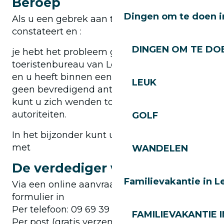
Beroep
Dingen om te doen i
Als u een gebrek aan toegankelijkheid
constateert en :
DINGEN OM TE DOE
je hebt het probleem gemeld bij het
toeristenbureau van Les Gets,
en u heeft binnen een redelijke termijn
LEUK
geen bevredigend antwoord ontvangen,
kunt u zich wenden tot de bevoegde
autoriteiten.
GOLF
In het bijzonder kunt u contact opnemen
met
WANDELEN
De verdediger van rechten
Familievakantie in L
Via een online aanvraag: vul het online
formulier in
Per telefoon: 09 69 39 00 00
FAMILIEVAKANTIE I
Per post (gratis verzending):