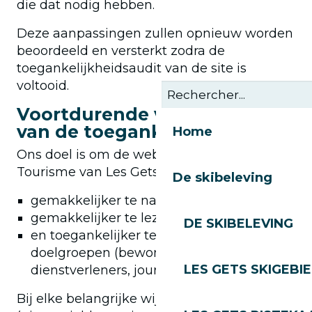
die dat nodig hebben.
Deze aanpassingen zullen opnieuw worden
beoordeeld en versterkt zodra de
toegankelijkheidsaudit van de site is
voltooid.
Voortdurende verbetering
van de toegankelijkheid
Home
Ons doel is om de website van het Office du
Tourisme van Les Gets :
De skibeleving
gemakkelijker te navigeren
gemakkelijker te lezen
DE SKIBELEVING
en toegankelijker te maken voor alle
doelgroepen (bewoners, bezoekers,
LES GETS SKIGEBI
dienstverleners, journalisten, enz.).
Bij elke belangrijke wijziging van de site