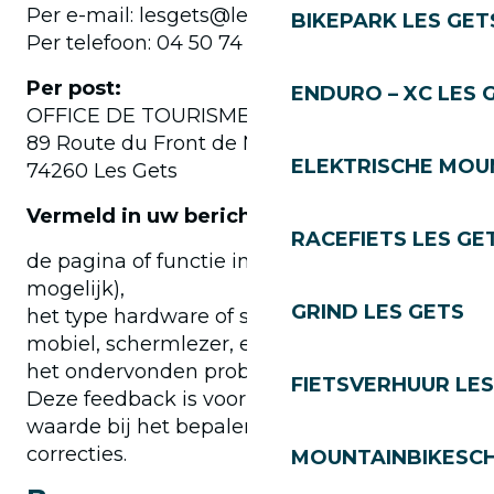
Per e-mail: lesgets@lesgets.com
BIKEPARK LES GET
Per telefoon: 04 50 74 74
Per post:
ENDURO – XC LES 
OFFICE DE TOURISME DES GETS
89 Route du Front de Neige,
ELEKTRISCHE MOUN
74260 Les Gets
Vermeld in uw bericht
RACEFIETS LES GE
de pagina of functie in kwestie (URL indien
mogelijk),
GRIND LES GETS
het type hardware of software (computer,
mobiel, schermlezer, enz.),
het ondervonden probleem.
FIETSVERHUUR LES
Deze feedback is voor ons van onschatbare
waarde bij het bepalen van prioriteiten voor
correcties.
MOUNTAINBIKESCH