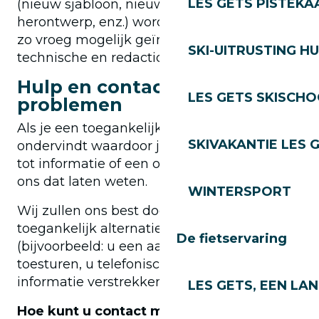
LES GETS PISTEKA
(nieuw sjabloon, nieuwe rubriek,
herontwerp, enz.) wordt de toegankelijkheid
zo vroeg mogelijk geïntegreerd in de
SKI-UITRUSTING H
technische en redactionele keuzes.
Hulp en contact in geval van
LES GETS SKISCH
problemen
Als je een toegankelijkheidsprobleem
SKIVAKANTIE LES 
ondervindt waardoor je geen toegang hebt
tot informatie of een online dienst, kun je
ons dat laten weten.
WINTERSPORT
Wij zullen ons best doen om u een
toegankelijk alternatief te bieden
De fietservaring
(bijvoorbeeld: u een aangepast document
toesturen, u telefonisch of per e-mail
informatie verstrekken).
LES GETS, EEN LA
Hoe kunt u contact met ons opnemen