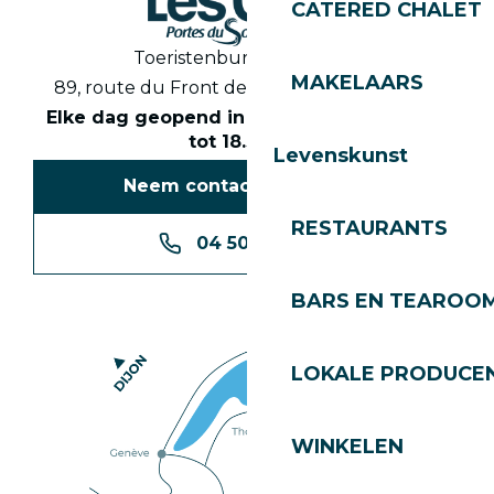
CATERED CHALET
Toeristenbureau Les Gets
MAKELAARS
89, route du Front de Neige 74260 Les Gets
Elke dag geopend in het seizoen van 8.30
tot 18.30 uur
Levenskunst
Neem contact met ons op
RESTAURANTS
04 50 74 74 74
BARS EN TEAROO
LOKALE PRODUCE
WINKELEN