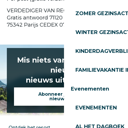
VERDEDIGER VAN RECHTEN
ZOMER GEZINSACT
Gratis antwoord 71120
75342 Parijs CEDEX 07
WINTER GEZINSACT
KINDERDAGVERBLI
Mis niets van het laatste
nieuws
FAMILIEVAKANTIE I
nieuws uit Les Gets!
Evenementen
Abonneer je op onze
nieuwsbrief
EVENEMENTEN
AL HET DAGBOEK
Ontdek het resort
Perszaal