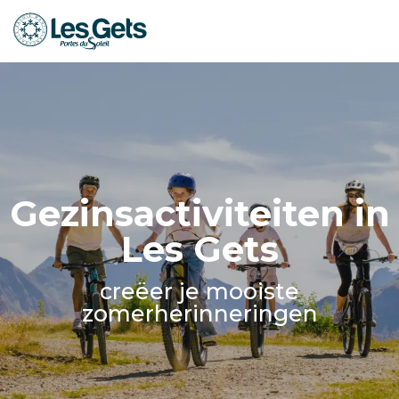
Aller
au
contenu
principal
Gezinsactiviteiten in
Les Gets
creëer je mooiste
zomerherinneringen