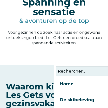
Spanning en
sensatie
& avonturen op de top
Voor gezinnen op zoek naar actie en ongewone
ontdekkingen biedt Les Gets een breed scala aan
spannende activiteiten.
4-seizoenen slee
Waarom kiezen voor
Home
Les Gets voor een
De skibeleving
gezinsvakantie?