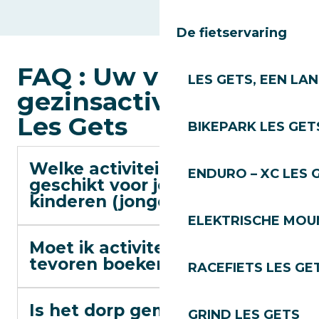
De fietservaring
FAQ : Uw vragen over
LES GETS, EEN LA
gezinsactiviteiten in
Les Gets
BIKEPARK LES GET
Welke activiteiten zijn
ENDURO – XC LES 
geschikt voor jonge
kinderen (jonger dan 6)?
ELEKTRISCHE MOUN
Moet ik activiteiten van
tevoren boeken?
RACEFIETS LES GE
Is het dorp gemakkelijk te
GRIND LES GETS