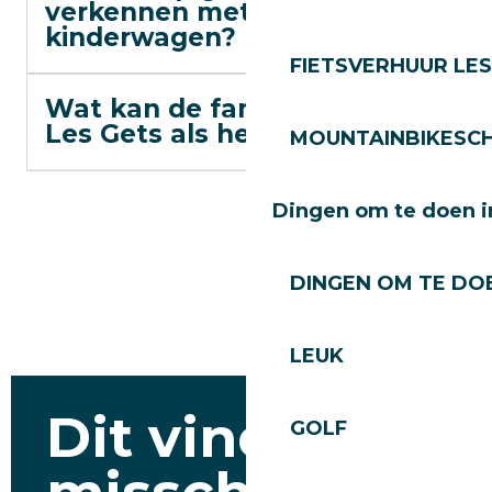
verkennen met een
kinderwagen?
FIETSVERHUUR LES
Wat kan de familie doen in
Les Gets als het regent?
MOUNTAINBIKESCH
Dingen om te doen i
DINGEN OM TE DOE
LEUK
Dit vind je
GOLF