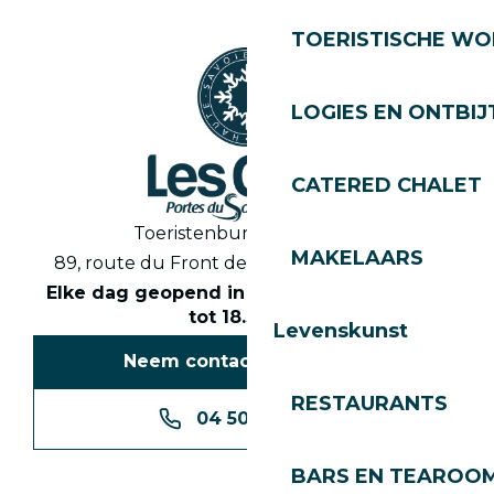
TOERISTISCHE WO
LOGIES EN ONTBIJ
CATERED CHALET
Toeristenbureau Les Gets
MAKELAARS
89, route du Front de Neige 74260 Les Gets
Elke dag geopend in het seizoen van 8.30
tot 18.30 uur
Levenskunst
Neem contact met ons op
RESTAURANTS
04 50 74 74 74
BARS EN TEAROO