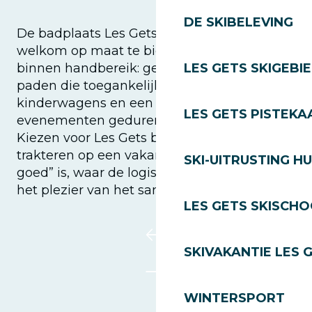
DE SKIBELEVING
De badplaats Les Gets zet zich in om je een
welkom op maat te bieden. Hier is alles
binnen handbereik: gezellige winkels,
LES GETS SKIGEBI
paden die toegankelijk zijn voor
kinderwagens en een groot aantal gratis
LES GETS PISTEKA
evenementen gedurende de hele zomer.
Kiezen voor Les Gets betekent jezelf
trakteren op een vakantie die “precies
SKI-UITRUSTING H
goed” is, waar de logistiek plaatsmaakt voor
het plezier van het samenzijn.
LES GETS SKISCH
SKIVAKANTIE LES 
WINTERSPORT