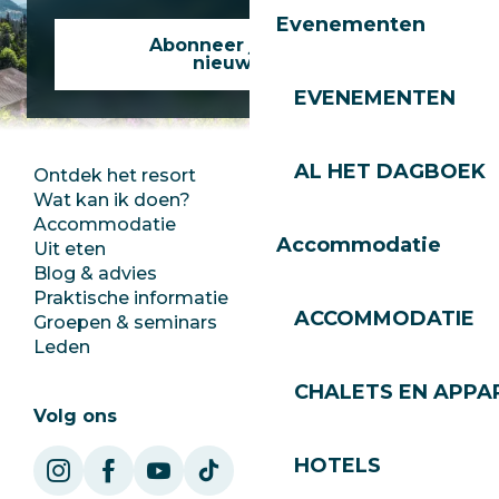
Evenementen
Abonneer je op onze
nieuwsbrief
EVENEMENTEN
AL HET DAGBOEK
Ontdek het resort
Perszaal
Wat kan ik doen?
Club Les Gets
Accommodatie
Documentatie
Accommodatie
Uit eten
Jobs
Blog & advies
Ecotoerisme
Praktische informatie
Stadhuis
ACCOMMODATIE
Groepen & seminars
SoleGets
Leden
Les Gets Toerisme
CHALETS EN APP
Volg ons
HOTELS