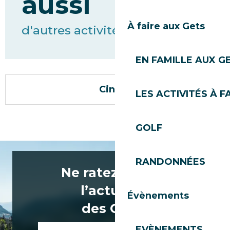
aussi
À faire aux Gets
d'autres activités
EN FAMILLE AUX G
Cinéma
LES ACTIVITÉS À F
GOLF
RANDONNÉES
Ne ratez rien de
l’actualité
Évènements
des Gets !
EVÈNEMENTS