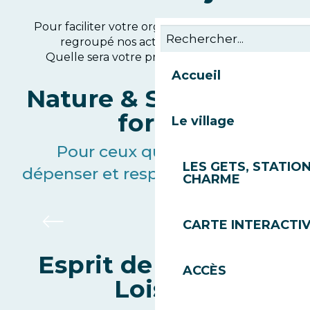
Pour faciliter votre organisation, nous avons
regroupé nos activités par univers.
Quelle sera votre prochaine aventure ?
Accueil
Nature & Sensations
fortes
Le village
Pour ceux qui veulent se
LES GETS, STATION
dépenser et respirer le grand air :
CHARME
Bike Park
Venez rouler sur le plus grand BikePark
CARTE INTERACTI
d'Europe
Esprit de Village &
ACCÈS
Loisirs