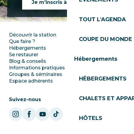
Je m’inscris à la newsletter
TOUT L'AGENDA
Découvrir la station
Espace Presse
COUPE DU MONDE 
Que faire ?
Club Les Gets
Hébergements
Documentation
Se restaurer
Emplois
Hébergements
Blog & conseils
Ecotourisme
Informations pratiques
Mairie
Groupes & séminaires
SoleGets
HÉBERGEMENTS
Espace adhérents
Les Gets Tourisme
CHALETS ET APP
Suivez-nous
HÔTELS