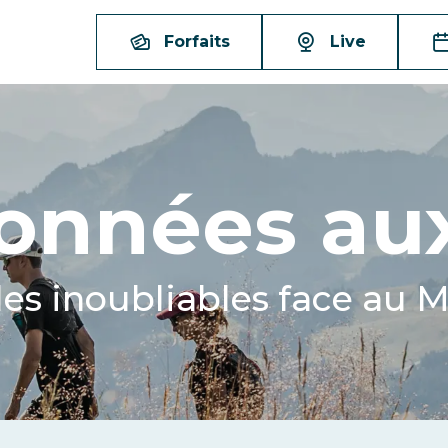
Forfaits
Live
onnées aux
es inoubliables face au 