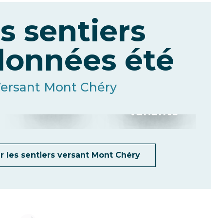
s sentiers
données été
Les crêtes
du Mont-
Sentier des
Lassare
ersant Mont Chéry
Chéry +
Planètes +
variante
variante
r les sentiers versant Mont Chéry