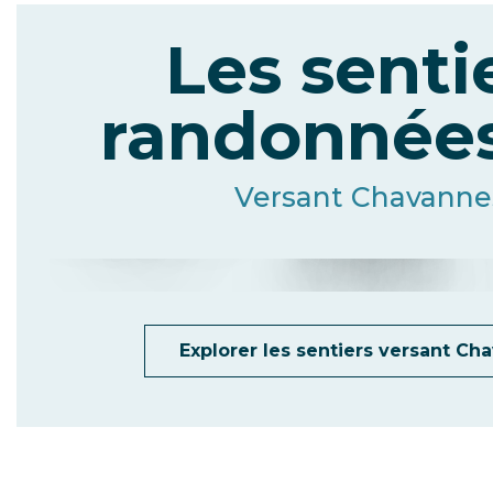
Les senti
randonnées
La Croix de
La
Versant Chavanne
Nabor
Chapelle
de Moudon
Explorer les sentiers versant Ch