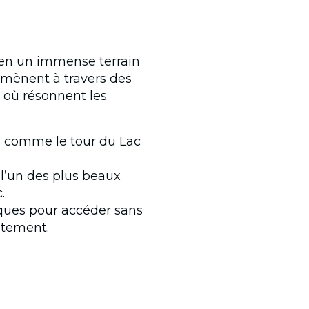
e en un immense terrain
mmènent à travers des
s où résonnent les
s, comme le tour du Lac
l’un des plus beaux
.
ques pour accéder sans
atement.