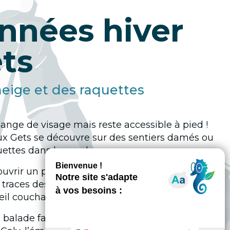
nnées hiver
ts
neige et des raquettes
ange de visage mais reste accessible à pied !
aux Gets se découvre sur des sentiers damés ou
uettes dans la poudreuse.
uvrir un paysage feutré, loin de l’agitation des
es traces des animaux dans la neige et profitez de
leil couchant sur les sommets enneigés.
balade facile à proximité du village ou une