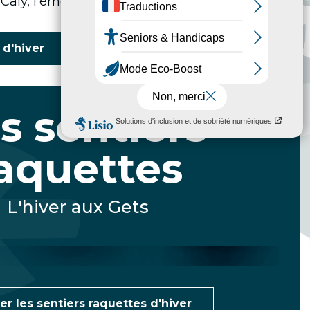
Caly, l’émerveillement est garanti.
 d'hiver
s sentiers
aquettes
Le Tour du
La Combe
Lac de la
variante
L'hiver aux Gets
Mouille au
Le Tour du
raquettes
Blé
Golf
er les sentiers raquettes d'hiver