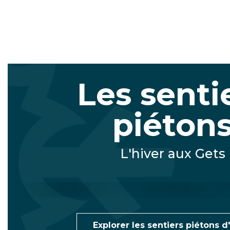
Les senti
piéton
L'hiver aux Gets
Le Pleney
Le Bouchet
Explorer les sentiers piétons d