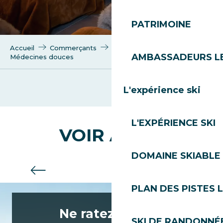
PATRIMOINE
Accueil
Commerçants
Bien-être
AMBASSADEURS L
Médecines douces
L'expérience ski
Ame hollistics - Valérie Antonicelli
L'EXPÉRIENCE SKI
VOIR AUSSI
DOMAINE SKIABLE 
Location de vélo – VTT
PLAN DES PISTES 
Ne ratez rien de
SKI DE RANDONNÉE