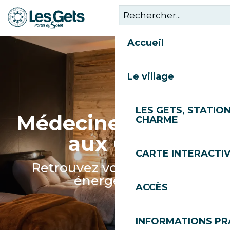
Aller
au
contenu
Accueil
principal
Le village
LES GETS, STATION
Médecines douces
CHARME
aux Gets
CARTE INTERACTI
Retrouvez votre équilibre
énergétique
ACCÈS
INFORMATIONS PR