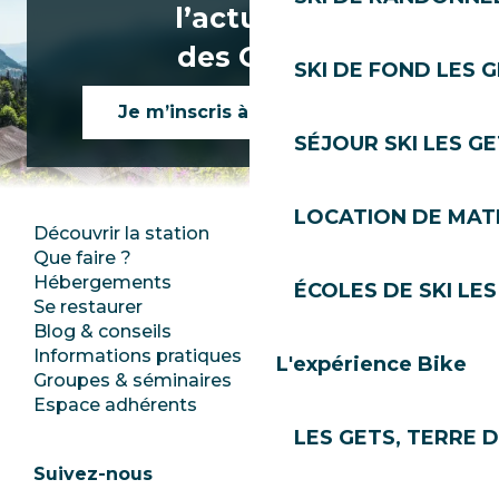
l’actualité
des Gets !
SKI DE FOND LES 
Je m’inscris à la newsletter
SÉJOUR SKI LES G
LOCATION DE MATÉ
Découvrir la station
Espace Presse
Que faire ?
Club Les Gets
Hébergements
Documentation
ÉCOLES DE SKI LES
Se restaurer
Emplois
Blog & conseils
Ecotourisme
Informations pratiques
Mairie
L'expérience Bike
Groupes & séminaires
SoleGets
Espace adhérents
Les Gets Tourisme
LES GETS, TERRE 
Suivez-nous