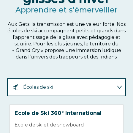
Morzine
Apprendre et s'émerveiller
Aux Gets, la transmission est une valeur forte. Nos
écoles de ski accompagnent petits et grands dans
l’apprentissage de la glisse avec pédagogie et
sourire. Pour les plus jeunes, le territoire du
« Grand Cry » propose une immersion ludique
dans l’univers des trappeurs et des Indiens.
Écoles de ski
Glisses d'hiver
Écoles
Ecole de Ski 360° International
E
de
Ecole de ski et de snowboard
C
ski
s