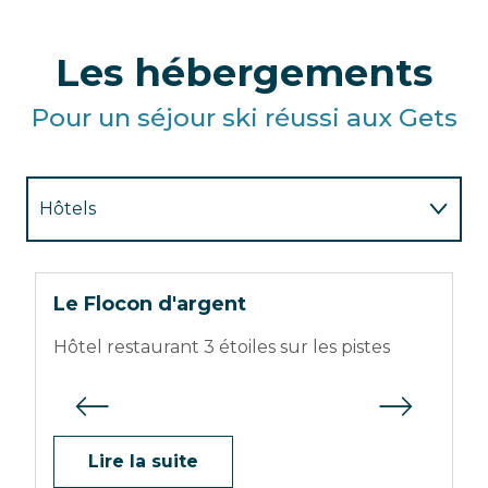
Les hébergements
Pour un séjour ski réussi aux Gets
Hôtels
Chalet et appartements
Hôtels
Le Flocon d'argent
L
Résidences de Tourisme
Hôtel restaurant 3 étoiles sur les pistes
H
Chalet avec services
Agence de location
Lire la suite