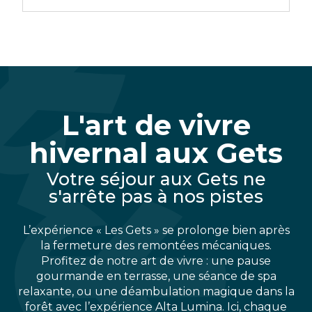
Hébergement collectifs
Chalet
Résidences
Chalet
Agence
et
de
avec
de
appartements
Tourisme
services
location
L'art de vivre
hivernal aux Gets
Votre séjour aux Gets ne
s'arrête pas à nos pistes
L’expérience « Les Gets » se prolonge bien après
la fermeture des remontées mécaniques.
Profitez de notre art de vivre : une pause
gourmande en terrasse, une séance de spa
relaxante, ou une déambulation magique dans la
forêt avec l’expérience Alta Lumina. Ici, chaque