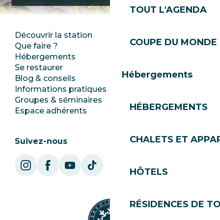
TOUT L'AGENDA
Découvrir la station
Espace Presse
COUPE DU MONDE 
Que faire ?
Club Les Gets
Hébergements
Documentation
Se restaurer
Emplois
Hébergements
Blog & conseils
Ecotourisme
Informations pratiques
Mairie
Groupes & séminaires
SoleGets
HÉBERGEMENTS
Espace adhérents
Les Gets Tourisme
CHALETS ET APP
Suivez-nous
HÔTELS
RÉSIDENCES DE T