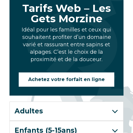
Tarifs Web – Les
Les
Bons plans
Gets Morzine
Gets
-
Forfait Portes du Soleil
Idéal pour les familles et ceux qui
Morzine
souhaitent profiter d’un domaine
varié et rassurant entre sapins et
Forfaits piétons
alpages. C’est le choix de la
proximité et de la douceur.
Achetez votre forfait en ligne
Adultes
Enfants (5-15ans)