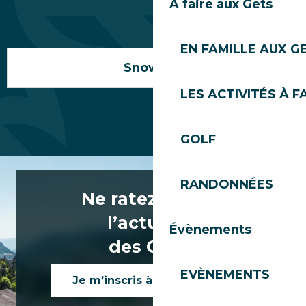
À faire aux Gets
EN FAMILLE AUX G
Snowpark
LES ACTIVITÉS À F
GOLF
RANDONNÉES
Ne ratez rien de
l’actualité
Évènements
des Gets !
EVÈNEMENTS
Je m’inscris à la newsletter