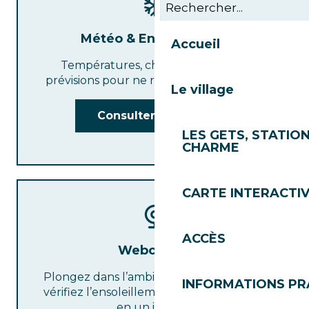
Météo & Enneigement
Accueil
Températures, chutes de neige et
prévisions pour ne rien laisser au hasard
Le village
Consulter la météo
LES GETS, STATION
CHARME
CARTE INTERACTI
ACCÈS
Webcams :
Plongez dans l’ambiance du domaine et
INFORMATIONS PR
vérifiez l’ensoleillement sur les sommets
en un instant.