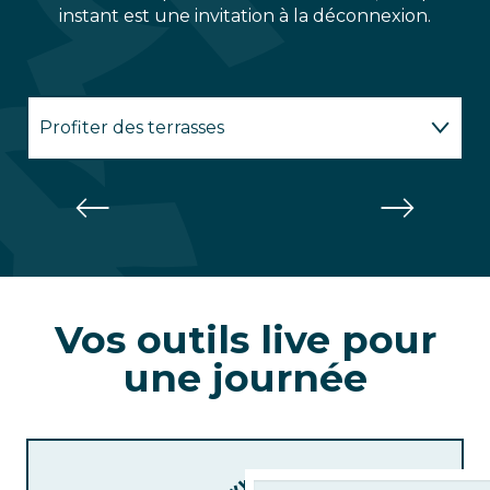
instant est une invitation à la déconnexion.
Profiter des terrasses
Se divertir
Profiter
Le Flocon d'argent
Se
des
divertir
Se relaxer
terrasses
Vos outils live pour
une journée