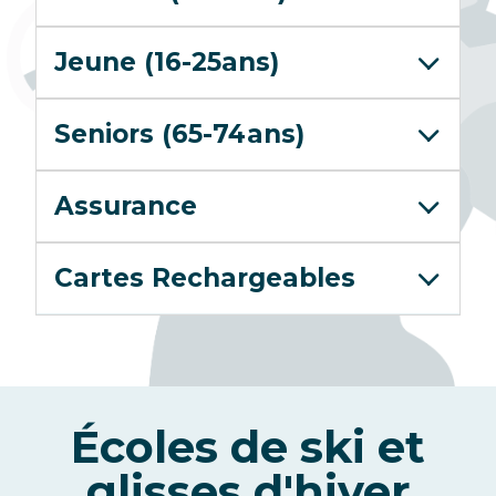
Jeune (16-25ans)
Seniors (65-74ans)
Assurance
Cartes Rechargeables
Caisse
Bons
Forfait
Forfaits
Les
plans
Portes
piétons
Écoles de ski et
Gets
du
-
Soleil
glisses d'hiver