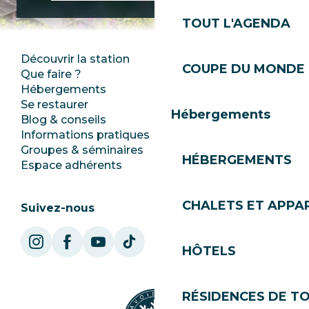
TOUT L'AGENDA
Découvrir la station
Espace Presse
COUPE DU MONDE 
Que faire ?
Club Les Gets
Hébergements
Documentation
Se restaurer
Emplois
Hébergements
Blog & conseils
Ecotourisme
Informations pratiques
Mairie
Groupes & séminaires
SoleGets
HÉBERGEMENTS
Espace adhérents
Les Gets Tourisme
CHALETS ET APP
Suivez-nous
HÔTELS
RÉSIDENCES DE T