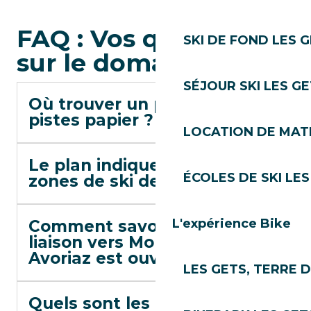
FAQ : Vos questions
SKI DE FOND LES 
sur le domaine
SÉJOUR SKI LES G
Où trouver un plan des
pistes papier ?
LOCATION DE MATÉ
Le plan indique-t-il les
ÉCOLES DE SKI LES
zones de ski de fond ?
L'expérience Bike
Comment savoir si une
liaison vers Morzine ou
Avoriaz est ouverte ?
LES GETS, TERRE 
Quels sont les horaires des