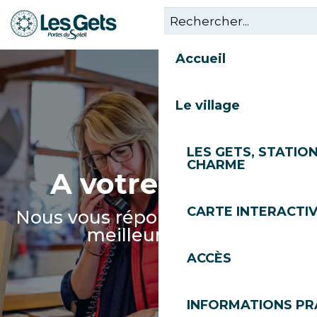
Aller
au
contenu
Accueil
principal
Le village
LES GETS, STATION
CHARME
A votre écoute
CARTE INTERACTI
Nous vous répondrons dans les
meilleurs délais
ACCÈS
INFORMATIONS PR