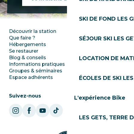
SKI DE FOND LES 
Découvrir la station
Espace Presse
Que faire ?
Club Les Gets
SÉJOUR SKI LES G
Hébergements
Documentation
Se restaurer
Emplois
Blog & conseils
Ecotourisme
LOCATION DE MATÉ
Informations pratiques
Mairie
Groupes & séminaires
SoleGets
Espace adhérents
Les Gets Tourisme
ÉCOLES DE SKI LES
Suivez-nous
L'expérience Bike
LES GETS, TERRE 