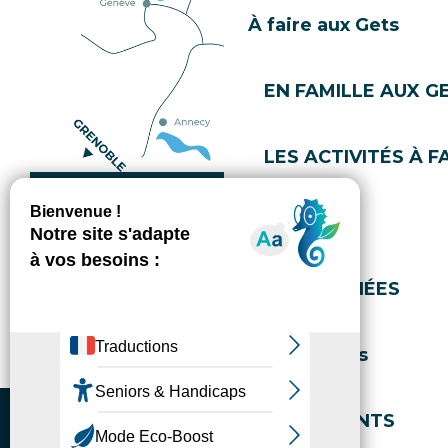
À faire aux Gets
EN FAMILLE AUX G
LES ACTIVITÉS À F
Comment venir ?
GOLF
Copyright © 2026
Mentions légales
RANDONNÉES
Gestion du consentement
Politique de confidentialité
Plan du site
Accessibilité : non conforme
Gérer l'accessibilité numérique
Évènements
EVÈNEMENTS