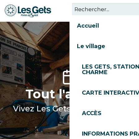
Aller
au
contenu
Accueil
principal
Le village
LES GETS, STATION
CHARME
Tout l'agenda
CARTE INTERACTI
Vivez Les Gets toute l'année
ACCÈS
INFORMATIONS PR