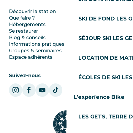
Découvrir la station
Espace Presse
Que faire ?
Club Les Gets
SKI DE FOND LES 
Hébergements
Documentation
Se restaurer
Emplois
Blog & conseils
Ecotourisme
SÉJOUR SKI LES G
Informations pratiques
Mairie
Groupes & séminaires
SoleGets
Espace adhérents
Les Gets Tourisme
LOCATION DE MATÉ
Suivez-nous
ÉCOLES DE SKI LES
L'expérience Bike
LES GETS, TERRE 