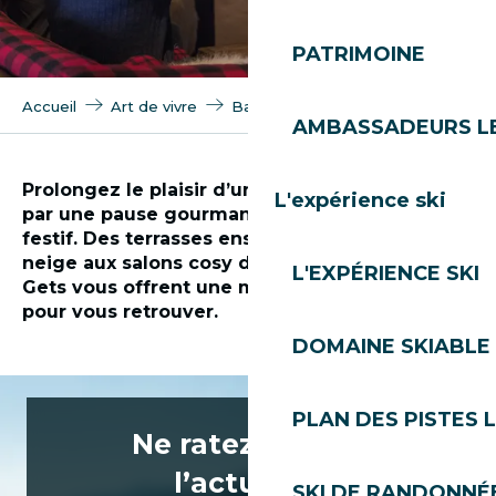
PATRIMOINE
Accueil
Art de vivre
Bars & salons de thé
AMBASSADEURS L
Prolongez le plaisir d’une journée en plein air
L'expérience ski
par une pause gourmande ou un moment
festif. Des terrasses ensoleillées du front de
neige aux salons cosy du centre-village, Les
L'EXPÉRIENCE SKI
Gets vous offrent une multitude d’ambiances
pour vous retrouver.
DOMAINE SKIABLE 
Bar l'AprèSki
Bar-Restaurant Semba
PLAN DES PISTES 
Bar le Barbylone
Ne ratez rien de
Bar Le Chinfrey
l’actualité
Bar Basskour
SKI DE RANDONNÉE