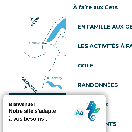
À faire aux Gets
EN FAMILLE AUX G
LES ACTIVITÉS À F
GOLF
RANDONNÉES
Comment venir ?
Évènements
EVÈNEMENTS
Copyright © 2026
Mentions légales
Gestion du consentement
Politique de confidentialité