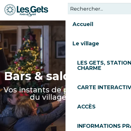
Aller
au
contenu
Accueil
principal
Le village
LES GETS, STATION
CHARME
Bars & salons de thé
CARTE INTERACTI
Vos instants de partage au coeur
du village des Gets
ACCÈS
INFORMATIONS PR