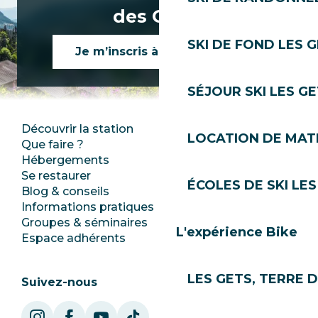
Bar Le Bowling
des Gets !
HOP - micro pub, maxi craft
SKI DE FOND LES 
Je m’inscris à la newsletter
SÉJOUR SKI LES G
Découvrir la station
Espace Presse
LOCATION DE MATÉ
Que faire ?
Club Les Gets
Hébergements
Documentation
Se restaurer
Emplois
ÉCOLES DE SKI LES
Blog & conseils
Ecotourisme
Informations pratiques
Mairie
Groupes & séminaires
SoleGets
L'expérience Bike
Espace adhérents
Les Gets Tourisme
LES GETS, TERRE 
Suivez-nous