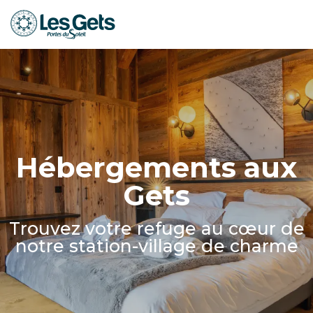
Aller
au
contenu
principal
Hébergements aux
Gets
Trouvez votre refuge au cœur de
notre station-village de charme