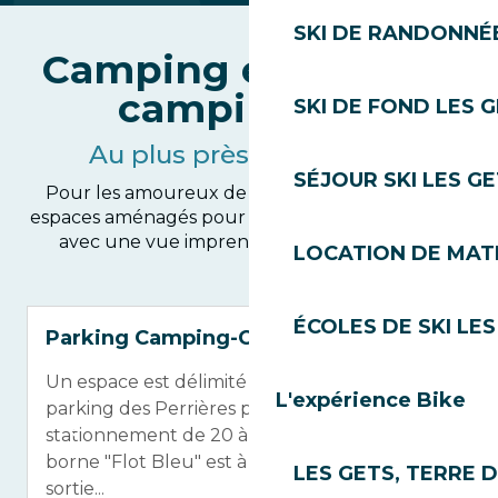
SKI DE RANDONNÉE
Camping et parking
camping-car
SKI DE FOND LES 
Au plus près de la nature
SÉJOUR SKI LES G
Pour les amoureux de liberté, profitez de nos
espaces aménagés pour une déconnexion totale,
avec une vue imprenable sur les sommets.
LOCATION DE MATÉ
ÉCOLES DE SKI LES
Parking Camping-Car des Perrières
Un espace est délimité à l’extrémité du
L'expérience Bike
parking des Perrières pour permettre le
stationnement de 20 à 30 camping-cars. Une
borne "Flot Bleu" est à votre disposition à la
LES GETS, TERRE 
sortie...
t