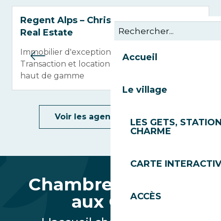
Regent Alps – Christie’s International
Real Estate
Immobilier d'exception en montange -
Accueil
Transaction et location saisonnière de bien
haut de gamme
Le village
Voir les agences de vente
LES GETS, STATION
CHARME
CARTE INTERACTI
Chambres d'hôtes
aux Gets
ACCÈS