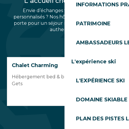
L'accueil chez l'habitant
INFORMATIONS PR
Envie d’échanges vrais et de conseils
personnalisés ? Nos hôtes vous ouvrent leur
porte pour un séjour riche en partage et en
PATRIMOINE
authenticité.
AMBASSADEURS L
L'expérience ski
Chalet Charming
Hébergement bed & breakfast au centre des
L'EXPÉRIENCE SKI
Gets
DOMAINE SKIABLE 
PLAN DES PISTES 