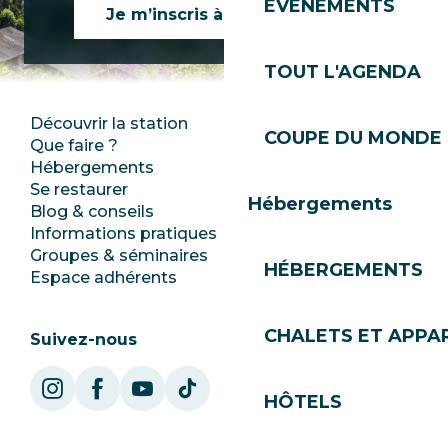
EVÈNEMENTS
Je m’inscris à la newsletter
TOUT L'AGENDA
Découvrir la station
Espace Presse
COUPE DU MONDE 
Que faire ?
Club Les Gets
Hébergements
Documentation
Se restaurer
Emplois
Hébergements
Blog & conseils
Ecotourisme
Informations pratiques
Mairie
Groupes & séminaires
SoleGets
HÉBERGEMENTS
Espace adhérents
Les Gets Tourisme
CHALETS ET APP
Suivez-nous
HÔTELS