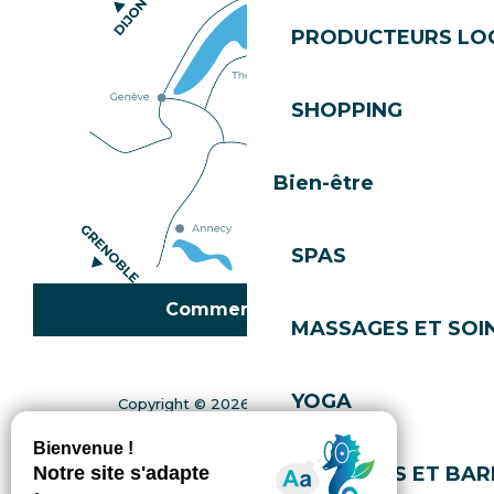
PRODUCTEURS LO
SHOPPING
Bien-être
SPAS
Comment venir ?
MASSAGES ET SOI
YOGA
Copyright © 2026
Mentions légales
Gestion du consentement
Politique de confidentialité
Plan du site
Accessibilité : non conforme
COIFFEURS ET BAR
Gérer l'accessibilité numérique