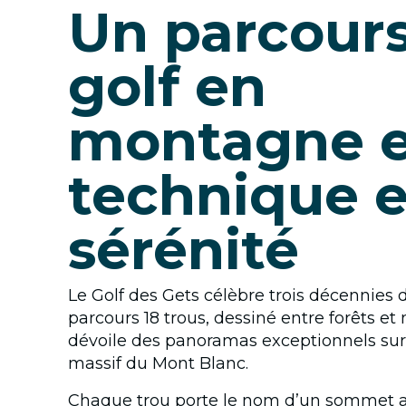
Un parcour
golf en
montagne e
technique e
sérénité
Le Golf des Gets célèbre trois décennies 
parcours 18 trous, dessiné entre forêts e
dévoile des panoramas exceptionnels sur 
massif du Mont Blanc.
Chaque trou porte le nom d’un sommet a