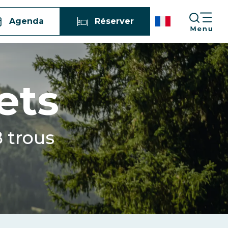
Agenda
Réserver
ets
8 trous