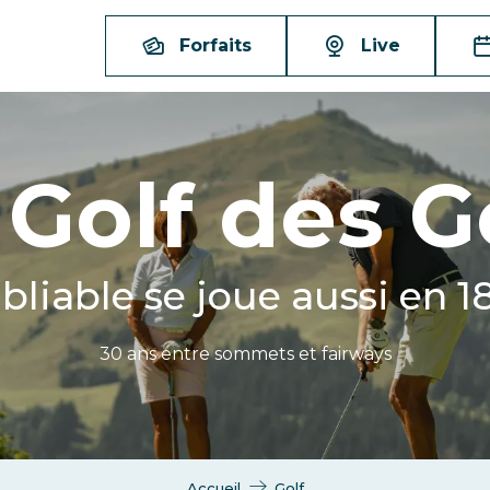
Forfaits
Live
 Golf des G
bliable se joue aussi en 1
30 ans entre sommets et fairways
Accueil
Golf