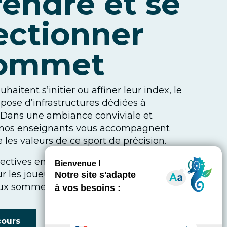
endre et se
ectionner
sommet
haitent s’initier ou affiner leur index, le
spose d’infrastructures dédiées à
 Dans une ambiance conviviale et
, nos enseignants vous accompagnent
 les valeurs de ce sport de précision.
ectives en famille aux leçons
ur les joueurs experts, progressez au
aux sommets.
cours