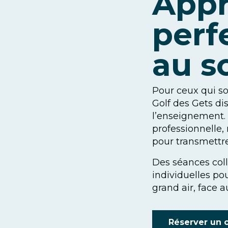
Appr
perf
au 
Pour ceux qui sou
Golf des Gets di
l’enseignement.
professionnelle
pour transmettre
Des séances coll
individuelles po
grand air, face 
Réserver un 