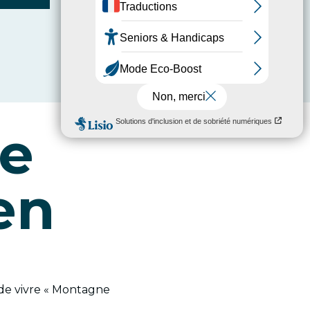
re
en
t de vivre « Montagne