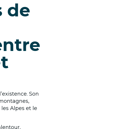
s de
ntre
t
d’existence. Son
t montagnes,
les Alpes et le
lentour,