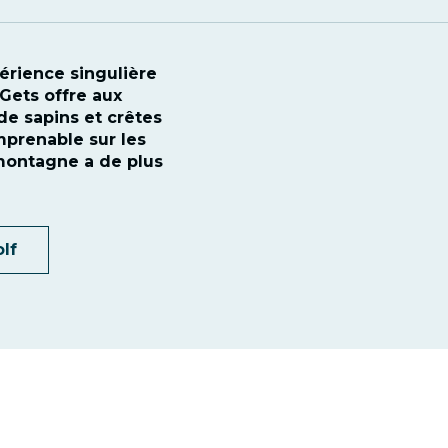
érience singulière
 Gets offre aux
de sapins et crêtes
prenable sur les
 montagne a de plus
lf