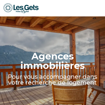
Aller
au
contenu
principal
Agences
immobilières
Pour vous accompagner dans
votre recherche de logement