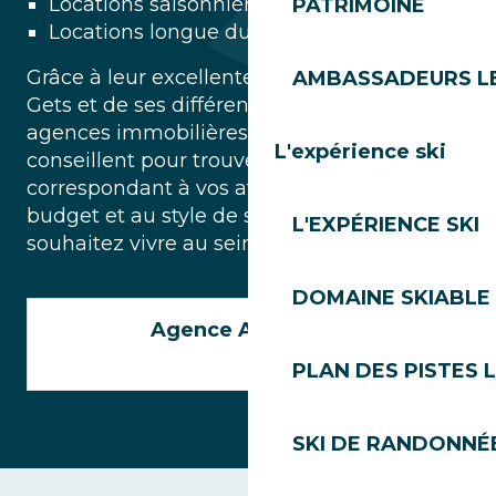
Locations saisonnières pour les vacances
PATRIMOINE
Locations longue durée
Grâce à leur excellente connaissance des
AMBASSADEURS L
Gets et de ses différents quartiers, les
agences immobilières locales vous
L'expérience ski
conseillent pour trouver un hébergement
correspondant à vos attentes, à votre
budget et au style de séjour que vous
L'EXPÉRIENCE SKI
souhaitez vivre au sein de la station.
DOMAINE SKIABLE 
Agence Anthonioz
PLAN DES PISTES 
SKI DE RANDONNÉE