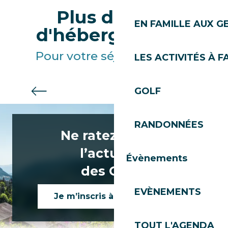
Plus d'offres
EN FAMILLE AUX G
d'hébergements
Pour votre séjour aux Gets
LES ACTIVITÉS À F
GOLF
Résidences de tourisme
RANDONNÉES
Ne ratez rien de
l’actualité
Évènements
des Gets !
EVÈNEMENTS
Je m’inscris à la newsletter
TOUT L'AGENDA