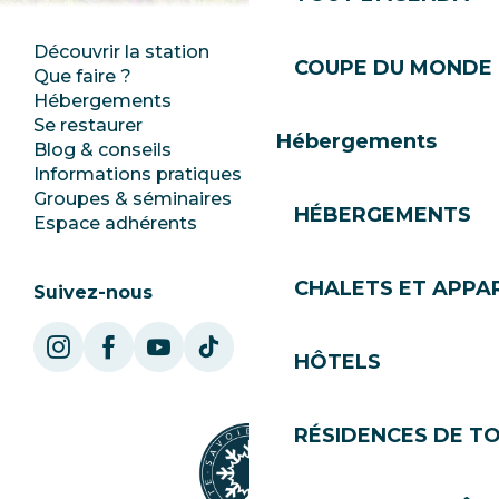
Découvrir la station
Espace Presse
COUPE DU MONDE 
Que faire ?
Club Les Gets
Hébergements
Documentation
Se restaurer
Emplois
Hébergements
Blog & conseils
Ecotourisme
Informations pratiques
Mairie
Groupes & séminaires
SoleGets
HÉBERGEMENTS
Espace adhérents
Les Gets Tourisme
CHALETS ET APP
Suivez-nous
HÔTELS
RÉSIDENCES DE T