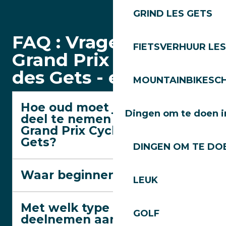
GRIND LES GETS
FAQ : Vragen over de
FIETSVERHUUR LES
Grand Prix Cycliste
des Gets - editie 2026
MOUNTAINBIKESCH
Hoe oud moet je zijn om
Dingen om te doen i
deel te nemen aan de
Grand Prix Cycliste des
Gets?
DINGEN OM TE DOE
Waar beginnen de races?
LEUK
Met welk type fiets kan ik
GOLF
deelnemen aan het