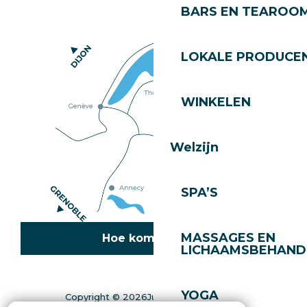
BARS EN TEAROO
LOKALE PRODUCE
WINKELEN
Welzijn
SPA’S
MASSAGES EN
Hoe kom ik daar?
LICHAAMSBEHAND
YOGA
Copyright © 2026
Juridische informatie