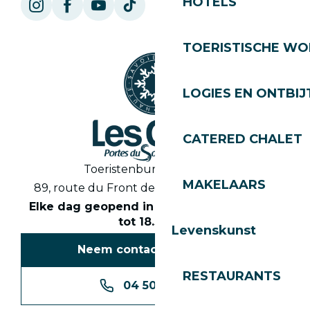
HOTELS
TOERISTISCHE WO
LOGIES EN ONTBIJ
CATERED CHALET
Toeristenbureau Les Gets
MAKELAARS
89, route du Front de Neige 74260 Les Gets
Elke dag geopend in het seizoen van 8.30
tot 18.30 uur
Levenskunst
Neem contact met ons op
RESTAURANTS
04 50 74 74 74