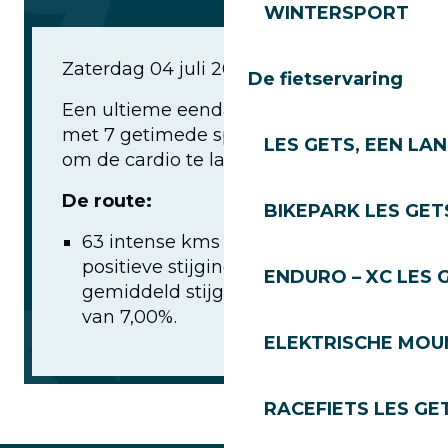
WINTERSPORT
Les Grimpées of Le Petit Braquet
Zaterdag 04 juli 2026
De fietservaring
Een ultieme eendaagse uitdaging
met 7 getimede speciale etappes
LES GETS, EEN LA
om de cardio te laten pompen!
De route:
BIKEPARK LES GET
63 intense kms met 2180m
positieve stijging (D+) en een
ENDURO – XC LES 
gemiddeld stijgingspercentage
van 7,00%.
ELEKTRISCHE MOUN
RACEFIETS LES GE