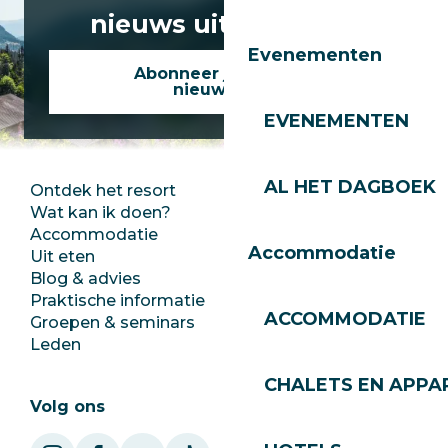
nieuws uit Les Gets!
Evenementen
Abonneer je op onze
nieuwsbrief
EVENEMENTEN
AL HET DAGBOEK
Ontdek het resort
Perszaal
Wat kan ik doen?
Club Les Gets
Accommodatie
Documentatie
Accommodatie
Uit eten
Jobs
Blog & advies
Ecotoerisme
Praktische informatie
Stadhuis
ACCOMMODATIE
Groepen & seminars
SoleGets
Leden
Les Gets Toerisme
CHALETS EN APP
Volg ons