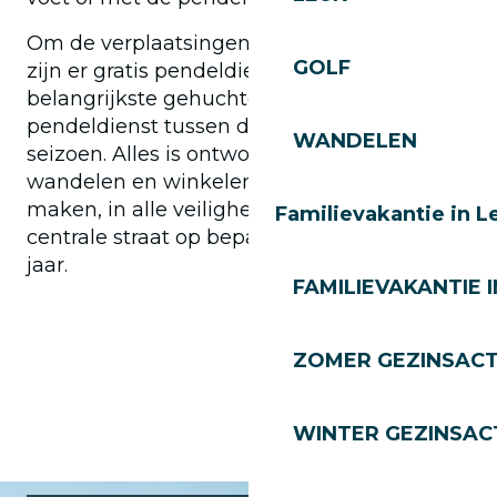
Om de verplaatsingen te vergemakkelijken,
GOLF
zijn er gratis pendeldiensten naar de
belangrijkste gehuchten in het dorp en een
pendeldienst tussen de resorts tijdens het
WANDELEN
seizoen. Alles is ontworpen om te fietsen,
wandelen en winkelen een echt plezier te
maken, in alle veiligheid in de autovrije
Familievakantie in L
centrale straat op bepaalde tijden van het
jaar.
FAMILIEVAKANTIE I
ZOMER GEZINSACT
WINTER GEZINSACT