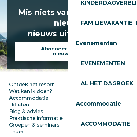
KINDERDAGVERBLI
Mis niets van het laatste
nieuws
FAMILIEVAKANTIE I
nieuws uit Les Gets!
Evenementen
Abonneer je op onze
nieuwsbrief
EVENEMENTEN
AL HET DAGBOEK
Ontdek het resort
Perszaal
Wat kan ik doen?
Club Les Gets
Accommodatie
Documentatie
Accommodatie
Uit eten
Jobs
Blog & advies
Ecotoerisme
Praktische informatie
Stadhuis
ACCOMMODATIE
Groepen & seminars
SoleGets
Leden
Les Gets Toerisme