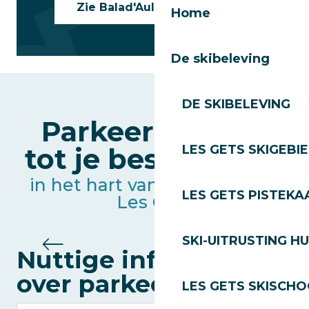
Zie Balad'Aulps Busroutes
Home
De skibeleving
DE SKIBELEVING
Parkeergarages
tot je beschikking
LES GETS SKIGEBI
in het hart van de badplaats
LES GETS PISTEKA
Les Gets
SKI-UITRUSTING H
Parking des Perrières
Nuttige informatie
over parkeerplaatsen
LES GETS SKISCH