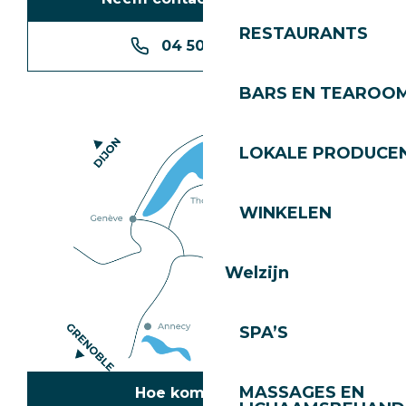
RESTAURANTS
04 50 74 74 74
BARS EN TEAROO
LOKALE PRODUCE
WINKELEN
Welzijn
SPA’S
MASSAGES EN
Hoe kom ik daar?