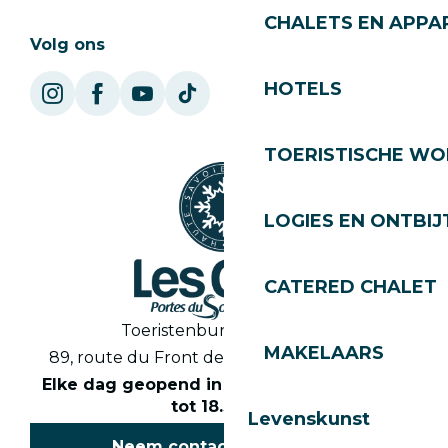
CHALETS EN APP
Volg ons
HOTELS
TOERISTISCHE WO
LOGIES EN ONTBIJ
CATERED CHALET
Toeristenbureau Les Gets
MAKELAARS
89, route du Front de Neige 74260 Les Gets
Elke dag geopend in het seizoen van 8.30
tot 18.30 uur
Levenskunst
Neem contact met ons op