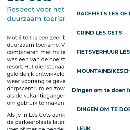
Respect voor het milieu en
RACEFIETS LES GE
duurzaam toerisme
GRIND LES GETS
Mobiliteit is een zeer belangrijk aspect van
duurzaam toerisme. Vrijetijdsactiviteiten
FIETSVERHUUR LES
combineren met milieuvriendelijk vervoer
was een van de doelstellingen van het
resort. Het dienstenaanbod is daarom
MOUNTAINBIKESCH
geleidelijk ontwikkeld om voetgangers
weer voorrang te geven in het
dorpscentrum en zowel de lokale bevolking
Dingen om te doen i
als de vakantiegangers aan te moedigen
om gebruik te maken van zacht vervoer.
DINGEN OM TE DOE
Als je in Les Gets aankomt, kun je je auto op
de parkeerplaats laten staan en je vrij te
LEUK
voet of met de pendelbus verplaatsen.