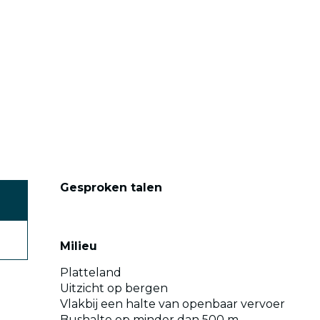
Gesproken talen
Gesproken talen
Milieu
Milieu
Platteland
Uitzicht op bergen
Vlakbij een halte van openbaar vervoer
Bushalte op minder dan 500 m