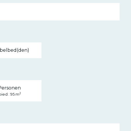
belbed(den)
Personen
2
ied : 95 m