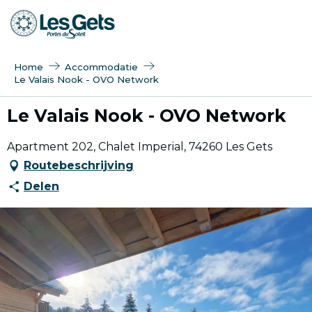
Aller
au
contenu
principal
Home
Accommodatie
Le Valais Nook - OVO Network
Le Valais Nook - OVO Network
Apartment 202, Chalet Imperial, 74260 Les Gets
Routebeschrijving
Delen