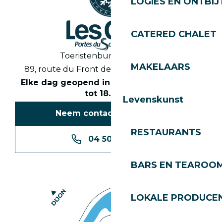
LOGIES EN ONTBIJ
CATERED CHALET
Toeristenbureau Les Gets
MAKELAARS
89, route du Front de Neige 74260 Les Gets
Elke dag geopend in het seizoen van 8.30
tot 18.30 uur
Levenskunst
Neem contact met ons op
RESTAURANTS
04 50 74 74 74
BARS EN TEAROO
LOKALE PRODUCE