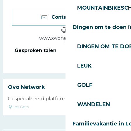
MOUNTAINBIKESCH
Contacteer ons
Dingen om te doen i
www.ovonetwork.com
DINGEN OM TE DOE
Gesproken talen
Gesproken talen
LEUK
GOLF
Ovo Network
Gespecialiseerd platform voor seizoensverhuur
WANDELEN
Les Gets
Familievakantie in L