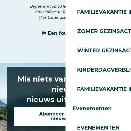
Bijgewerkt op 03 februari 2026 in 17:28
FAMILIEVAKANTIE I
door Office de Tourisme des Gets
(Aanbiedingscode :
7634227
)
ZOMER GEZINSACT
Een fout melden
WINTER GEZINSACT
KINDERDAGVERBLI
Mis niets van het laatste
nieuws
FAMILIEVAKANTIE I
nieuws uit Les Gets!
Evenementen
Abonneer je op onze
nieuwsbrief
EVENEMENTEN