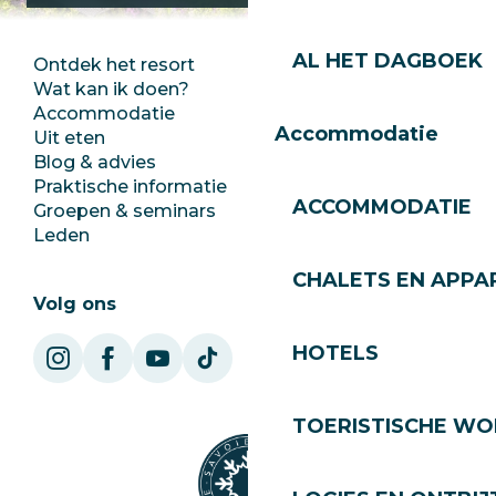
AL HET DAGBOEK
Ontdek het resort
Perszaal
Wat kan ik doen?
Club Les Gets
Accommodatie
Documentatie
Accommodatie
Uit eten
Jobs
Blog & advies
Ecotoerisme
Praktische informatie
Stadhuis
ACCOMMODATIE
Groepen & seminars
SoleGets
Leden
Les Gets Toerisme
CHALETS EN APP
Volg ons
HOTELS
TOERISTISCHE WO