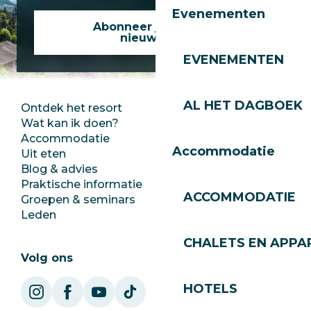
Evenementen
Abonneer je op onze
nieuwsbrief
EVENEMENTEN
AL HET DAGBOEK
Ontdek het resort
Perszaal
Wat kan ik doen?
Club Les Gets
Accommodatie
Documentatie
Accommodatie
Uit eten
Jobs
Blog & advies
Ecotoerisme
Praktische informatie
Stadhuis
ACCOMMODATIE
Groepen & seminars
SoleGets
Leden
Les Gets Toerisme
CHALETS EN APP
Volg ons
HOTELS