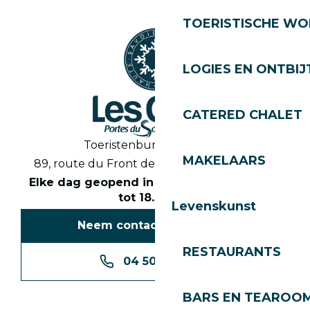
TOERISTISCHE WO
LOGIES EN ONTBIJ
CATERED CHALET
Toeristenbureau Les Gets
MAKELAARS
89, route du Front de Neige 74260 Les Gets
Elke dag geopend in het seizoen van 8.30
tot 18.30 uur
Levenskunst
Neem contact met ons op
RESTAURANTS
04 50 74 74 74
BARS EN TEAROO