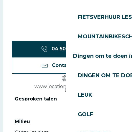
FIETSVERHUUR LES
MOUNTAINBIKESCH
04 50 79 80
▒▒
Dingen om te doen i
Contacteer ons
DINGEN OM TE DOE
www.location-les-gets.com
LEUK
Gesproken talen
Gesproken talen
GOLF
Milieu
Milieu