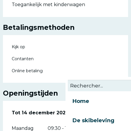
Toegankelijk met kinderwagen
Betalingsmethoden
Kijk op
Contanten
Online betaling
Openingstijden
Home
Vanaf
Tot
14 december 2026
2 januari 2026
tot
14 december 2026
De skibeleving
Maandag
09:30 - 12:00
14:00 - 18:00