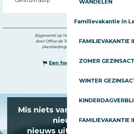
Centrum dorp
WANDELEN
Familievakantie in L
Bijgewerkt op 14 april 2026 in 11:47
FAMILIEVAKANTIE I
door Office de Tourisme des Gets
(Aanbiedingscode :
72838
)
ZOMER GEZINSACT
Een fout melden
WINTER GEZINSACT
KINDERDAGVERBLI
Mis niets van het laatste
nieuws
FAMILIEVAKANTIE I
nieuws uit Les Gets!