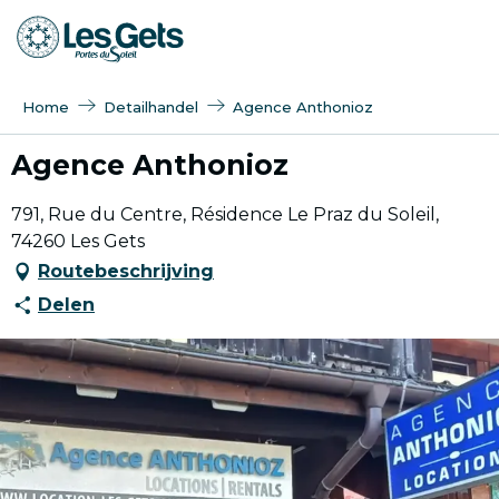
Aller
au
contenu
principal
Home
Detailhandel
Agence Anthonioz
Agence Anthonioz
791, Rue du Centre, Résidence Le Praz du Soleil,
74260 Les Gets
Routebeschrijving
Delen