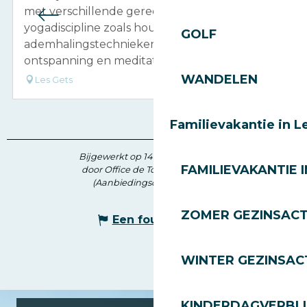
met verschillende gereedschappen van de
yogadiscipline zoals houdingen,
GOLF
ademhalingstechnieken, concentratie,
ontspanning en meditatie.
WANDELEN
Les Gets
Familievakantie in L
Bijgewerkt op 14 april 2026 in 12:02
FAMILIEVAKANTIE I
door Office de Tourisme des Gets
(Aanbiedingscode :
736878
)
ZOMER GEZINSACT
Een fout melden
WINTER GEZINSACT
KINDERDAGVERBLI