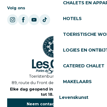
CHALETS EN APP
Volg ons
HOTELS
TOERISTISCHE WO
LOGIES EN ONTBIJ
CATERED CHALET
Toeristenbureau Les Gets
MAKELAARS
89, route du Front de Neige 74260 Les Gets
Elke dag geopend in het seizoen van 8.30
tot 18.30 uur
Levenskunst
Neem contact met ons op