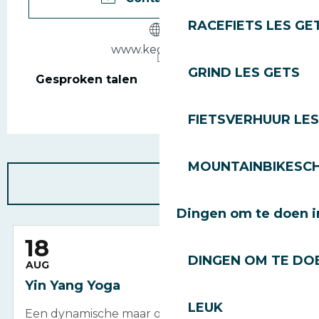
RACEFIETS LES GE
www.keolan.com
GRIND LES GETS
Gesproken talen
Gesproken talen
FIETSVERHUUR LES
MOUNTAINBIKESCH
Dingen om te doen i
18
DINGEN OM TE DOE
AUG
Yin Yang Yoga
LEUK
Een dynamische maar ontspannende serie,