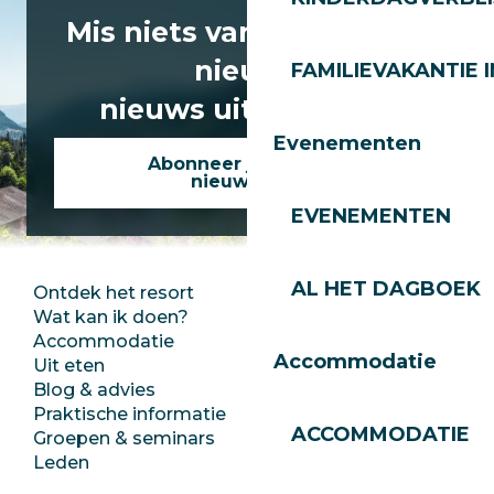
Mis niets van het laatste
nieuws
FAMILIEVAKANTIE I
nieuws uit Les Gets!
Evenementen
Abonneer je op onze
nieuwsbrief
EVENEMENTEN
AL HET DAGBOEK
Ontdek het resort
Perszaal
Wat kan ik doen?
Club Les Gets
Accommodatie
Documentatie
Accommodatie
Uit eten
Jobs
Blog & advies
Ecotoerisme
Praktische informatie
Stadhuis
ACCOMMODATIE
Groepen & seminars
SoleGets
Leden
Les Gets Toerisme