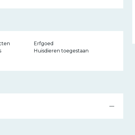
cten
Erfgoed
s
Huisdieren toegestaan
—