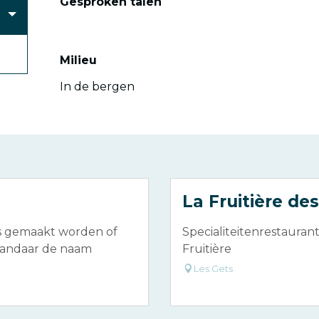
Gesproken talen
Gesproken talen
Milieu
Milieu
In de bergen
La Fruitière des
aas gemaakt worden of
Specialiteitenrestauran
 vandaar de naam
Fruitière
Les Gets