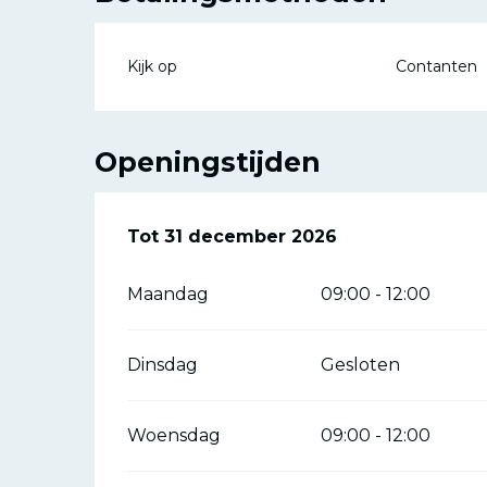
Kijk op
Contanten
Openingstijden
Vanaf
Tot
31 december 2026
13 april 2026
tot
31 december 2
Maandag
09:00 - 12:00
Dinsdag
Gesloten
Woensdag
09:00 - 12:00