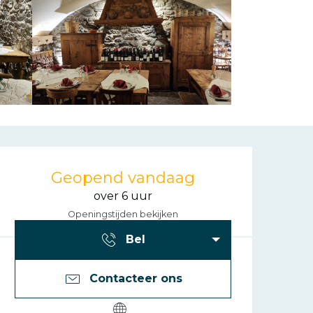
Openingstijde
Geopend vandaag
over 6 uur
Openingstijden bekijken
Bel
Contacteer ons