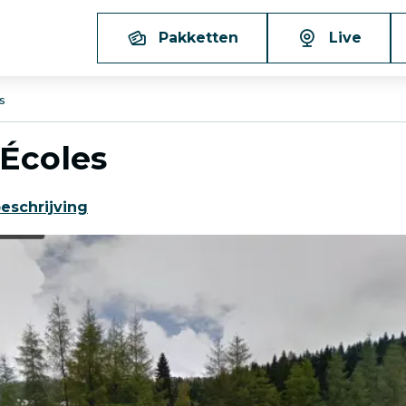
Pakketten
Live
s
 Écoles
eschrijving