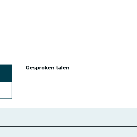
Gesproken talen
Gesproken talen