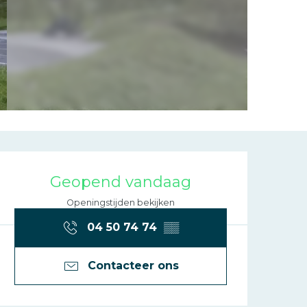
Openingstijde
Geopend vandaag
Openingstijden bekijken
04 50 74 74
▒▒
Contacteer ons