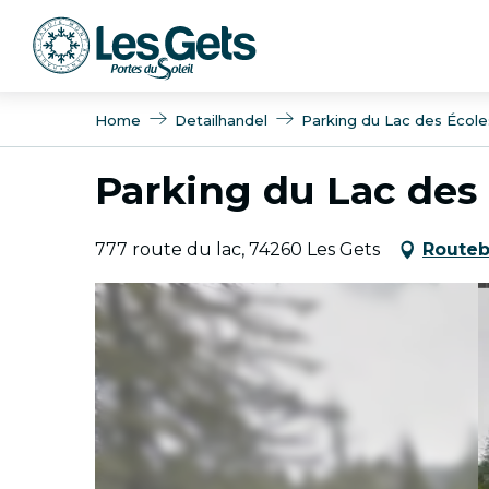
Aller
au
contenu
principal
Home
Detailhandel
Parking du Lac des École
Parking du Lac des
777 route du lac, 74260 Les Gets
Routeb