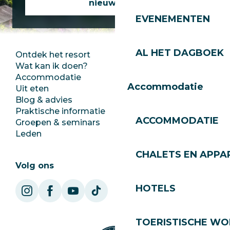
nieuwsbrief
EVENEMENTEN
AL HET DAGBOEK
Ontdek het resort
Perszaal
Wat kan ik doen?
Club Les Gets
Accommodatie
Documentatie
Accommodatie
Uit eten
Jobs
Blog & advies
Ecotoerisme
Praktische informatie
Stadhuis
ACCOMMODATIE
Groepen & seminars
SoleGets
Leden
Les Gets Toerisme
CHALETS EN APP
Volg ons
HOTELS
TOERISTISCHE WO