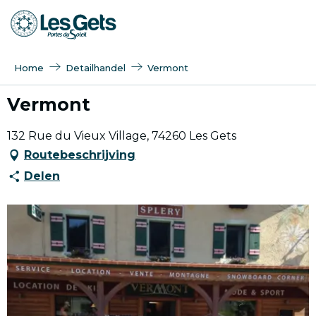
Aller
au
contenu
principal
Home
Detailhandel
Vermont
Vermont
132 Rue du Vieux Village, 74260 Les Gets
Routebeschrijving
Delen