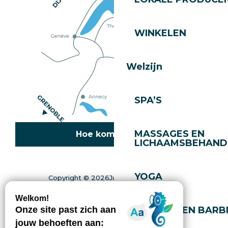
WINKELEN
Welzijn
SPA’S
MASSAGES EN
Hoe kom ik daar?
LICHAAMSBEHAND
YOGA
Copyright © 2026
Juridische informatie
Toestemmingsbeheer
Privacybeleid
Kaart
Toegankelijkheid: niet conform
KAPPERS EN BARB
Gérer l'accessibilité numérique