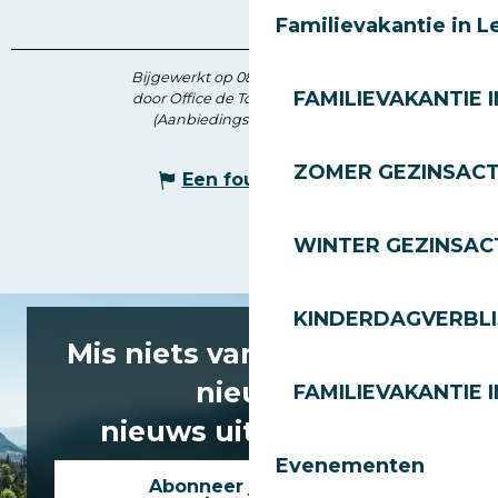
Familievakantie in L
Bijgewerkt op 08 juli 2026 in 14:16
FAMILIEVAKANTIE I
door Office de Tourisme des Gets
(Aanbiedingscode :
172790
)
ZOMER GEZINSACT
Een fout melden
WINTER GEZINSACT
KINDERDAGVERBLI
Mis niets van het laatste
nieuws
FAMILIEVAKANTIE I
nieuws uit Les Gets!
Evenementen
Abonneer je op onze