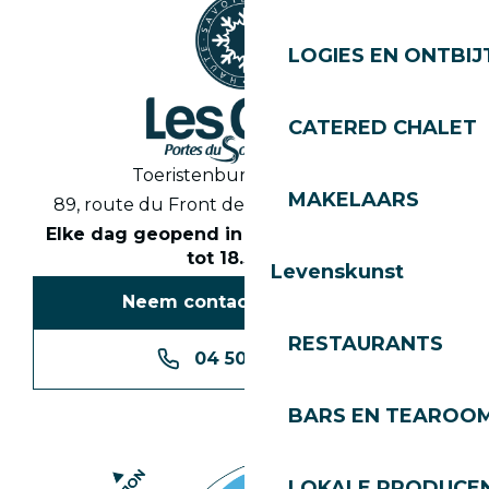
LOGIES EN ONTBIJ
CATERED CHALET
Toeristenbureau Les Gets
MAKELAARS
89, route du Front de Neige 74260 Les Gets
Elke dag geopend in het seizoen van 8.30
tot 18.30 uur
Levenskunst
Neem contact met ons op
RESTAURANTS
04 50 74 74 74
BARS EN TEAROO
LOKALE PRODUCE