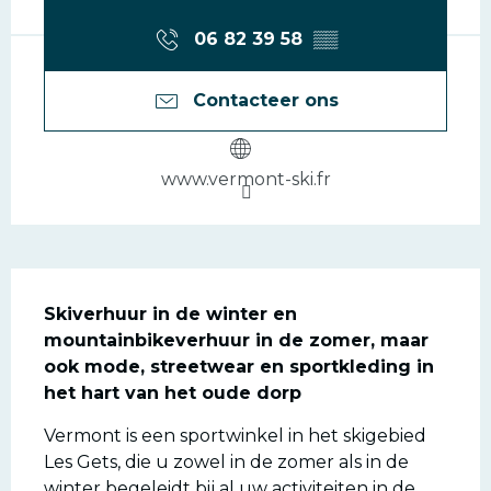
06 82 39 58
▒▒
Contacteer ons
www.vermont-ski.fr
Beschrijving
Skiverhuur in de winter en 
mountainbikeverhuur in de zomer, maar 
ook mode, streetwear en sportkleding in 
het hart van het oude dorp
Vermont is een sportwinkel in het skigebied 
Les Gets, die u zowel in de zomer als in de 
winter begeleidt bij al uw activiteiten in de 