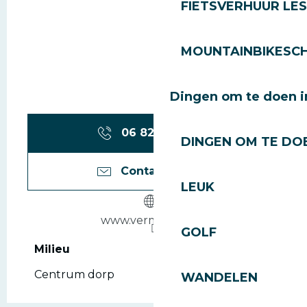
FIETSVERHUUR LES
MOUNTAINBIKESCH
Dingen om te doen i
06 82 39 58
▒▒
DINGEN OM TE DOE
Contacteer ons
LEUK
www.vermont-ski.fr
GOLF
Milieu
Milieu
Centrum dorp
WANDELEN