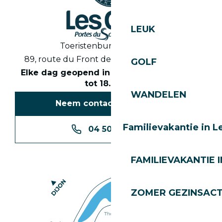
LEUK
Toeristenbureau Les Gets
89, route du Front de Neige 74260 Les Gets
GOLF
Elke dag geopend in het seizoen van 8.30
tot 18.30 uur
WANDELEN
Neem contact met ons op
Familievakantie in L
04 50 74 74 74
FAMILIEVAKANTIE I
ZOMER GEZINSACT