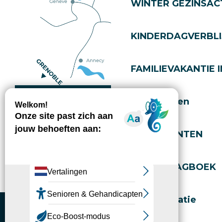
WINTER GEZINSACT
KINDERDAGVERBLI
FAMILIEVAKANTIE I
Hoe kom ik daar?
Evenementen
EVENEMENTEN
Copyright © 2026
Juridische informatie
Toestemmingsbeheer
Privacybeleid
Kaart
Toegankelijkheid: niet conform
AL HET DAGBOEK
Gérer l'accessibilité numérique
Accommodatie