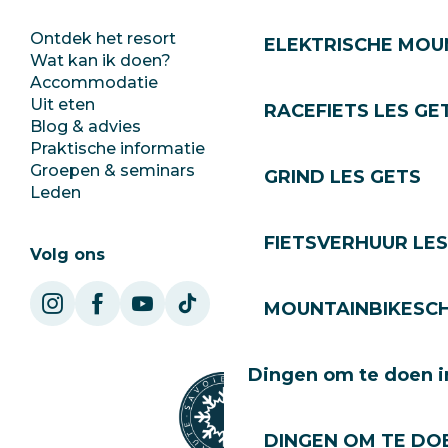
Ontdek het resort
Perszaal
ELEKTRISCHE MOUN
Wat kan ik doen?
Club Les Gets
Accommodatie
Documentatie
Uit eten
Jobs
RACEFIETS LES GE
Blog & advies
Ecotoerisme
Praktische informatie
Stadhuis
Groepen & seminars
SoleGets
GRIND LES GETS
Leden
Les Gets Toerisme
FIETSVERHUUR LES
Volg ons
MOUNTAINBIKESCH
Dingen om te doen i
DINGEN OM TE DOE