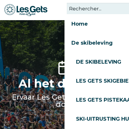
Aller
au
contenu
Home
principal
De skibeleving
DE SKIBELEVING
Al het dagboek
LES GETS SKIGEBI
Ervaar Les Gets het hele jaar
LES GETS PISTEKA
door
SKI-UITRUSTING H