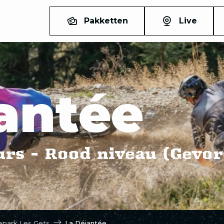
Pakketten
Live
antée
rs - Rood niveau (Gevor
epark Les Gets
La Déjantée