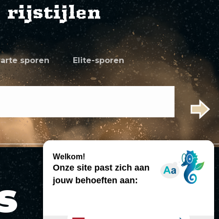
rijstijlen
arte sporen
Elite-sporen
FREE
s