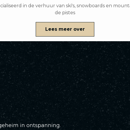
ialiseerd in de verhuur van ski's, snowboards en mount
de pistes
Lees meer over
 geheim in ontspanning.