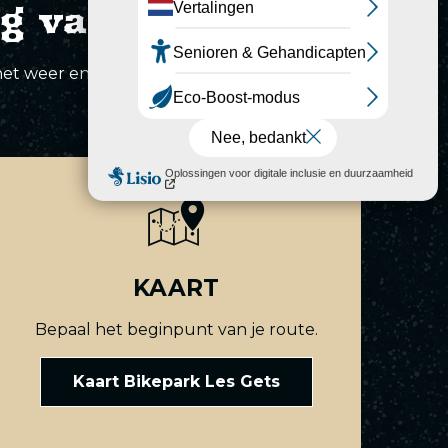
g van je rit
et weer en pistekaarten.
KAART
Bepaal het beginpunt van je route.
Kaart Bikepark Les Gets