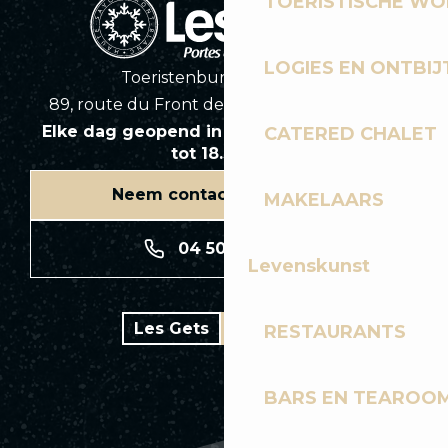
TOERISTISCHE WO
LOGIES EN ONTBIJ
Toeristenbureau Les Gets
89, route du Front de Neige 74260 Les Gets
Elke dag geopend in het seizoen van 8.30
CATERED CHALET
tot 18.30 uur
Neem contact met ons op
MAKELAARS
04 50 74 74 74
Levenskunst
Les Gets
Bike park
RESTAURANTS
BARS EN TEAROO