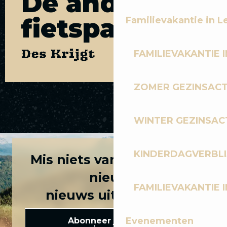
De andere
fietspaden
Familievakantie in L
Des Krijgt
FAMILIEVAKANTIE I
ZOMER GEZINSACT
LA DÉJANTÉE
WINTER GEZINSACT
KINDERDAGVERBLI
Mis niets van het laatste
nieuws
FAMILIEVAKANTIE I
nieuws uit Les Gets!
Evenementen
Abonneer je op onze