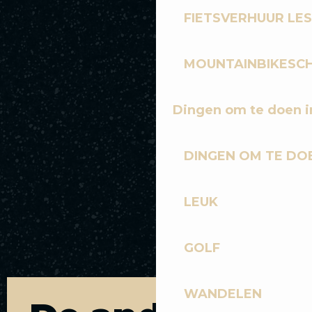
FIETSVERHUUR LES
MOUNTAINBIKESCH
Dingen om te doen i
DINGEN OM TE DOE
LEUK
GOLF
WANDELEN