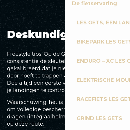
De fietservaring
LES GETS, EEN LA
Deskundig advies
BIKEPARK LES GET
Freestyle tips: Op de Gets Airline is
ENDURO – XC LES 
consistentie de sleutel. De modules zijn zo
gekalibreerd dat je niet tussen de hobbels
door hoeft te trappen als je snelheid goed is.
ELEKTRISCHE MOUN
Doe altijd een eerste verkenningsronde om
je landingen te controleren.
RACEFIETS LES GE
Waarschuwing: het is belangrijker dan ooit
om volledige beschermende kleding te
dragen (integraalhelm en rugbeschermer)
GRIND LES GETS
op deze route.