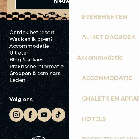
nieuwsbrief
EVENEMENTEN
Ontdek het resort
Perszaal
AL HET DAGBOEK
Wat kan ik doen?
Club Les Gets
Accommodatie
Documentatie
Uit eten
Jobs
Accommodatie
Blog & advies
Ecotoerisme
Praktische informatie
Stadhuis
Groepen & seminars
SoleGets
ACCOMMODATIE
Leden
Les Gets Toerisme
CHALETS EN APP
Volg ons
HOTELS