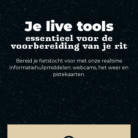
paden
sporen
sporen
sporen
sporen
Zwarte sporen
Je live tools
Elite-sporen
essentieel voor de
voorbereiding van je rit
Bereid je fietstocht voor met onze realtime
informatiehulpmiddelen: webcams, het weer en
pistekaarten.