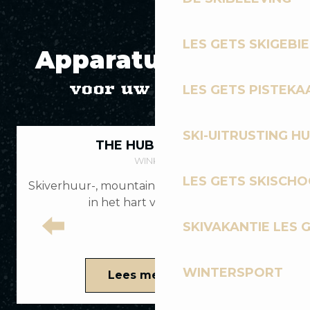
LES GETS SKIGEBI
Apparatuur huren
voor uw rijsessie
LES GETS PISTEKA
SKI-UITRUSTING H
THE HUB – NETSKI
WINKELS
LES GETS SKISCH
Skiverhuur-, mountainbike- en kledingwinkel
in het hart van het dorp
SKIVAKANTIE LES 
WINTERSPORT
Lees meer over