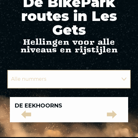
De BikePark
routes in Les
Gets
Hellingen voor alle
niveaus en rijstijlen
Alle nummers
Groene paden
Alle
DE EEKHOORNS
I
nummers
Blauwe sporen
Groene
Blauwe
Rode
Zwarte
Elite-
Rode sporen