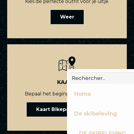
Kies de perfecte outfit voor je uitje.
Weer
KAART
Home
Bepaal het beginpunt van je route.
Kaart Bikepark Les Gets
De skibeleving
DE SKIBELEVING