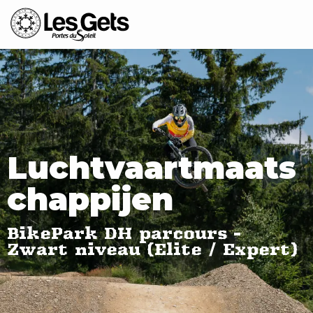
Aller
au
contenu
principal
Luchtvaartmaats
chappijen
BikePark DH parcours -
Zwart niveau (Elite / Expert)