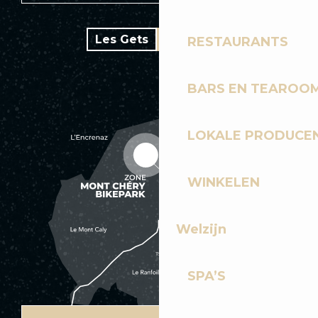
Les Gets
Bike park
RESTAURANTS
BARS EN TEAROO
LOKALE PRODUCE
WINKELEN
Welzijn
SPA’S