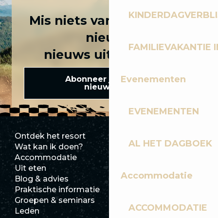
KINDERDAGVERBLI
Mis niets van het laatste
nieuws
FAMILIEVAKANTIE I
nieuws uit Les Gets!
Evenementen
Abonneer je op onze
nieuwsbrief
EVENEMENTEN
Ontdek het resort
Perszaal
AL HET DAGBOEK
Wat kan ik doen?
Club Les Gets
Accommodatie
Documentatie
Uit eten
Jobs
Accommodatie
Blog & advies
Ecotoerisme
Praktische informatie
Stadhuis
Groepen & seminars
SoleGets
ACCOMMODATIE
Leden
Les Gets Toerisme