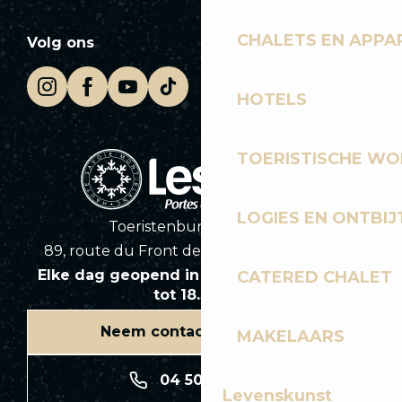
CHALETS EN APP
Volg ons
HOTELS
TOERISTISCHE WO
LOGIES EN ONTBIJ
Toeristenbureau Les Gets
89, route du Front de Neige 74260 Les Gets
Elke dag geopend in het seizoen van 8.30
CATERED CHALET
tot 18.30 uur
Neem contact met ons op
MAKELAARS
04 50 74 74 74
Levenskunst