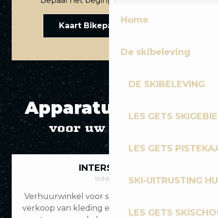
Bepaal het beginpunt van je route.
Home
Kaart Bikepark Les Gets
De skibeleving
DE SKIBELEVING
Apparatuur huren
LES GETS SKIGEBI
voor uw rijsessie
LES GETS PISTEKA
INTERSPORT
WINKELS
SKI-UITRUSTING H
Verhuurwinkel voor ski's, mountainbikes en
verkoop van kleding en accessoires, gelegen
LES GETS SKISCH