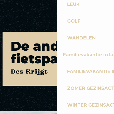
LEUK
GOLF
WANDELEN
De andere
fietspaden
Familievakantie in L
Des Krijgt
FAMILIEVAKANTIE I
ZOMER GEZINSACT
HET VION-NET
WINTER GEZINSACT