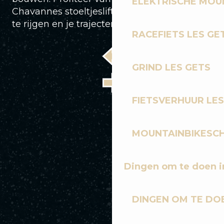
ELEKTRISCHE MOUN
Chavannes stoeltjeslift om runs aan elkaar
te rijgen en je trajecten te verfijnen!
RACEFIETS LES GE
GRIND LES GETS
FIETSVERHUUR LES
MOUNTAINBIKESCH
Dingen om te doen i
DINGEN OM TE DOE