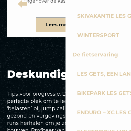
tegenover de kassa's en de skiliften
SKIVAKANTIE LES 
Lees meer over
WINTERSPORT
De fietservaring
Deskundig advies
LES GETS, EEN LA
BIKEPARK LES GET
Tips voor progressie: De Tomawak is de
perfecte plek om te leren je vering te
‘belasten’ bij jump calls. De modules zijn
ENDURO – XC LES 
gezond en vergevingsgezind, dus je kunt je
runs herhalen om je zelfvertrouwen op te
bouwen. Profiteer van de rotatie via de