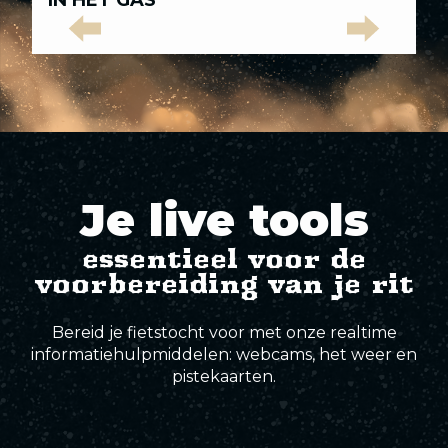
IN HET GAS
L
nummers
Blauwe sporen
Groene
Blauwe
Rode
Zwarte
Elite-
Rode sporen
paden
sporen
sporen
sporen
sporen
Zwarte sporen
Je live tools
Elite-sporen
essentieel voor de
voorbereiding van je rit
Bereid je fietstocht voor met onze realtime
informatiehulpmiddelen: webcams, het weer en
pistekaarten.