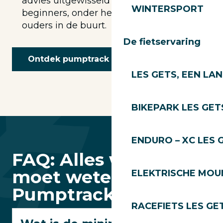
advies uitgewisseld tussen “pro’s” en
WINTERSPORT
beginners, onder het toeziend oog van
ouders in de buurt.
De fietservaring
Ontdek pumptrack
LES GETS, EEN LA
BIKEPARK LES GET
ENDURO – XC LES 
FAQ: Alles wat je
moet weten over
ELEKTRISCHE MOUN
Pumptracks
RACEFIETS LES GE