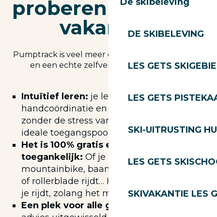
proberen tijdens je
De skibeleving
vakantie?
DE SKIBELEVING
Pumptrack is veel meer dan alleen een speeltuin
en een echte zelfvertrouwenversterker.
LES GETS SKIGEBI
Intuïtief leren:
je leert balans, oog-
LES GETS PISTEKA
handcoördinatie en snelheidsbeheersing
zonder de stress van de pistes. Het is de
SKI-UITRUSTING H
ideale toegangspoort tot het Bikepark.
Het is 100% gratis en voor iedereen
toegankelijk:
Of je nu op een
LES GETS SKISCH
mountainbike, baanfiets, step, skateboard
of rollerblade rijdt… Het maakt niet uit wat
je rijdt, zolang het maar wielen heeft!
SKIVAKANTIE LES 
Een plek voor alle generaties:
hier wordt