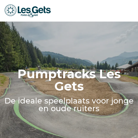
Aller
au
contenu
principal
Pumptracks Les
Gets
De ideale speelplaats voor jonge
en oude ruiters