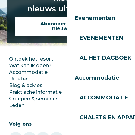
nieuws uit Les Gets!
Evenementen
Abonneer je op onze
nieuwsbrief
EVENEMENTEN
AL HET DAGBOEK
Ontdek het resort
Perszaal
Wat kan ik doen?
Club Les Gets
Accommodatie
Documentatie
Accommodatie
Uit eten
Jobs
Blog & advies
Ecotoerisme
Praktische informatie
Stadhuis
ACCOMMODATIE
Groepen & seminars
SoleGets
Leden
Les Gets Toerisme
CHALETS EN APP
Volg ons