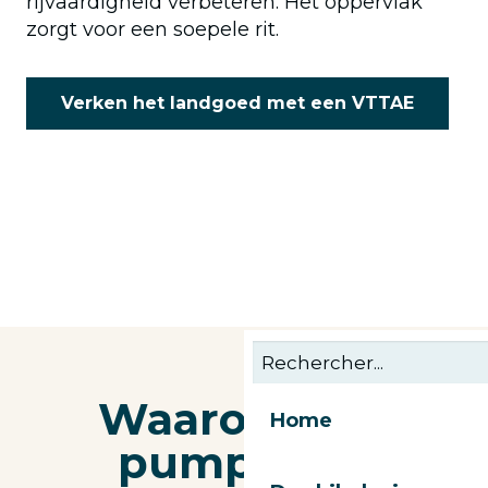
rijvaardigheid verbeteren. Het oppervlak
zorgt voor een soepele rit.
Verken het landgoed met een VTTAE
Waarom een
Home
pumptrack