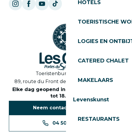
HOTELS
TOERISTISCHE WO
LOGIES EN ONTBIJ
CATERED CHALET
Toeristenbureau Les Gets
MAKELAARS
89, route du Front de Neige 74260 Les Gets
Elke dag geopend in het seizoen van 8.30
tot 18.30 uur
Levenskunst
Neem contact met ons op
RESTAURANTS
04 50 74 74 74