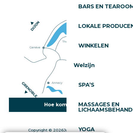
BARS EN TEAROO
LOKALE PRODUCE
WINKELEN
Welzijn
SPA’S
MASSAGES EN
Hoe kom ik daar?
LICHAAMSBEHAND
YOGA
Copyright © 2026
Juridische informatie