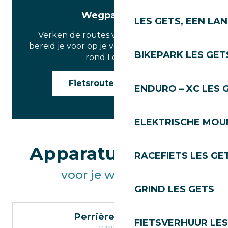
Wegparcours
LES GETS, EEN LA
Verken de routes voor racefietsen en
bereid je voor op je volgende beklimming
BIKEPARK LES GET
rond Les Gets.
Fietsroutes Les Gets
ENDURO – XC LES 
ELEKTRISCHE MOUN
Apparatuur huren
RACEFIETS LES GE
voor je wandeling
GRIND LES GETS
Perrières Sports
FIETSVERHUUR LES