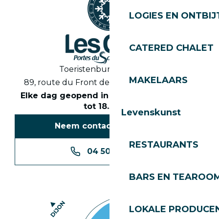
LOGIES EN ONTBIJ
CATERED CHALET
Toeristenbureau Les Gets
MAKELAARS
89, route du Front de Neige 74260 Les Gets
Elke dag geopend in het seizoen van 8.30
tot 18.30 uur
Levenskunst
Neem contact met ons op
RESTAURANTS
04 50 74 74 74
BARS EN TEAROO
LOKALE PRODUCE