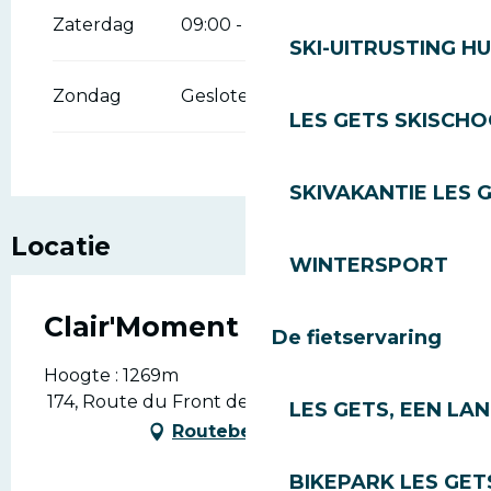
Zaterdag
09:00 - 19:00
SKI-UITRUSTING H
Zondag
Gesloten
LES GETS SKISCH
SKIVAKANTIE LES 
Locatie
WINTERSPORT
Clair'Moment
De fietservaring
Hoogte : 1269m
174, Route du Front de Neige, 74260 Les Gets
LES GETS, EEN LA
Routebeschrijving
BIKEPARK LES GET