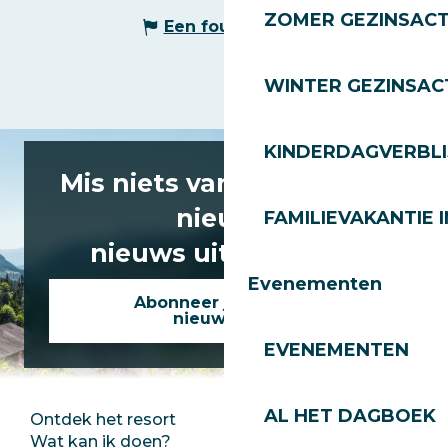
ZOMER GEZINSACT
Een fout melden
WINTER GEZINSACT
KINDERDAGVERBLI
Mis niets van het laatste
nieuws
FAMILIEVAKANTIE I
nieuws uit Les Gets!
Evenementen
Abonneer je op onze
nieuwsbrief
EVENEMENTEN
AL HET DAGBOEK
Ontdek het resort
Perszaal
Wat kan ik doen?
Club Les Gets