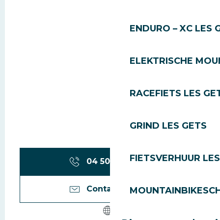
ENDURO – XC LES 
ELEKTRISCHE MOUN
RACEFIETS LES GE
GRIND LES GETS
FIETSVERHUUR LES
04 50 75 84
▒▒
Contacteer ons
MOUNTAINBIKESCH