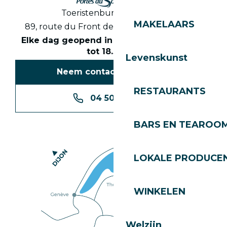
Toeristenbureau Les Gets
MAKELAARS
89, route du Front de Neige 74260 Les Gets
Elke dag geopend in het seizoen van 8.30
tot 18.30 uur
Levenskunst
Neem contact met ons op
RESTAURANTS
04 50 74 74 74
BARS EN TEAROO
LOKALE PRODUCE
WINKELEN
Welzijn