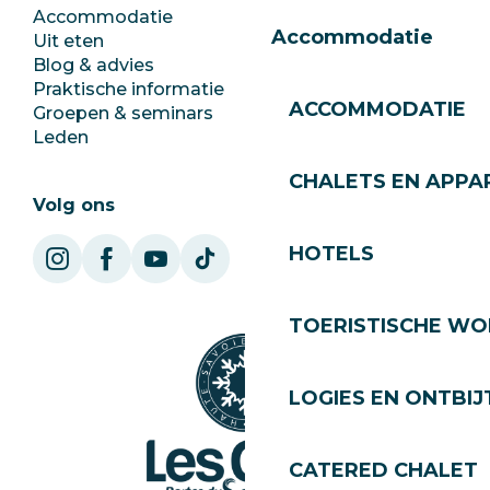
Accommodatie
Documentatie
Accommodatie
Uit eten
Jobs
Blog & advies
Ecotoerisme
Praktische informatie
Stadhuis
ACCOMMODATIE
Groepen & seminars
SoleGets
Leden
Les Gets Toerisme
CHALETS EN APP
Volg ons
HOTELS
TOERISTISCHE WO
LOGIES EN ONTBIJ
CATERED CHALET