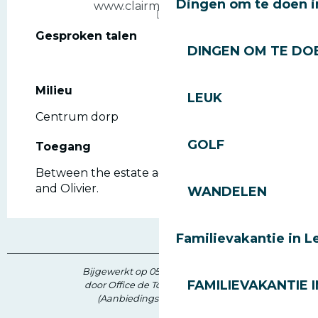
Dingen om te doen i
www.clairmoment.com
Gesproken talen
Gesproken talen
DINGEN OM TE DOE
Milieu
Milieu
LEUK
Centrum dorp
GOLF
Toegang
Toegang
Between the estate agencies: Immo'Select
and Olivier.
WANDELEN
Familievakantie in L
Bijgewerkt op 05 juni 2026 in 17:13
FAMILIEVAKANTIE I
door Office de Tourisme des Gets
(Aanbiedingscode :
903010
)