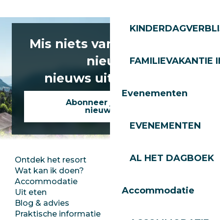
KINDERDAGVERBLI
Mis niets van het laatste
nieuws
FAMILIEVAKANTIE I
nieuws uit Les Gets!
Evenementen
Abonneer je op onze
nieuwsbrief
EVENEMENTEN
AL HET DAGBOEK
Ontdek het resort
Perszaal
Wat kan ik doen?
Club Les Gets
Accommodatie
Documentatie
Accommodatie
Uit eten
Jobs
Blog & advies
Ecotoerisme
Praktische informatie
Stadhuis