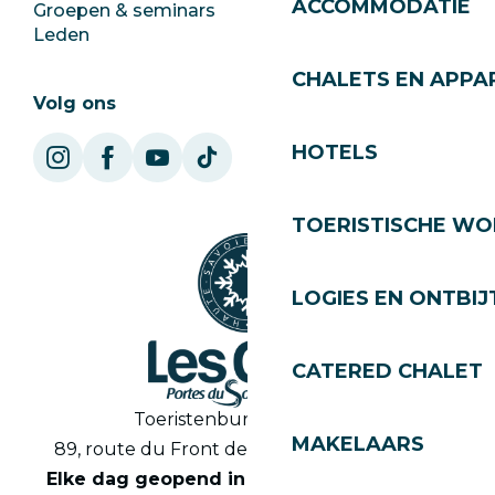
ACCOMMODATIE
Groepen & seminars
SoleGets
Leden
Les Gets Toerisme
CHALETS EN APP
Volg ons
HOTELS
TOERISTISCHE WO
LOGIES EN ONTBIJ
CATERED CHALET
Toeristenbureau Les Gets
MAKELAARS
89, route du Front de Neige 74260 Les Gets
Elke dag geopend in het seizoen van 8.30