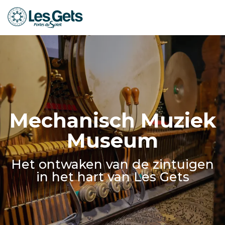
Aller
au
contenu
principal
Mechanisch Muziek
Museum
Het ontwaken van de zintuigen
in het hart van Les Gets