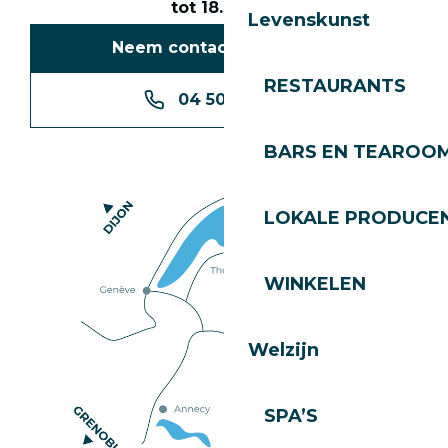
tot 18.30 uur
Levenskunst
Neem contact met ons op
RESTAURANTS
04 50 74 74 74
BARS EN TEAROO
LOKALE PRODUCE
WINKELEN
Welzijn
SPA’S