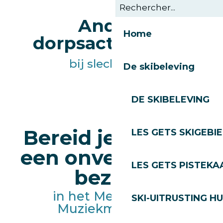
Andere
Home
dorpsactiviteiten
bij slecht weer
De skibeleving
Welkomstsnack - Halloweenweek
DE SKIBELEVING
Bereid je voor op
LES GETS SKIGEBI
een onvergetelijk
LES GETS PISTEKA
bezoek
in het Mechanisch
SKI-UITRUSTING H
Muziekmuseum*.