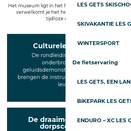
LES GETS SKISCH
Het museum ligt in het historische Old Village en
verwelkomt je het hele jaar door voor een
tijdloze ervaring.
SKIVAKANTIE LES 
WINTERSPORT
Culturele ervaring
De rondleidingen worden
onderbroken door
De fietservaring
geluidsdemonstraties: de gidsen
brengen de instrumenten voor je tot
LES GETS, EEN LA
leven.
BIKEPARK LES GET
De draaimolen in het
ENDURO – XC LES 
dorpscentrum