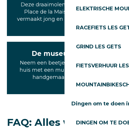
Deze draaimolen staat buiten het
ELEKTRISCHE MOUN
Place de la Maison des Gets en
vermaakt jong en oud bij elke bocht.
RACEFIETS LES GE
GRIND LES GETS
De museumwinkel
Neem een beetje magie mee naar
FIETSVERHUUR LES
huis met een muziekdoosje of een
handgemaakt voorwerp.
MOUNTAINBIKESCH
Dingen om te doen i
FAQ: Alles wat je
DINGEN OM TE DOE