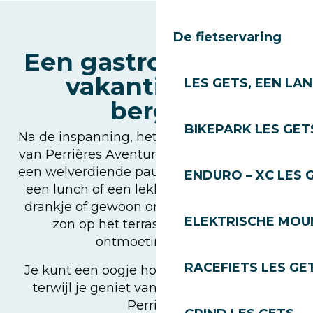
De fietservaring
Een gastronomische
vakantie in de
LES GETS, EEN LA
bergen
BIKEPARK LES GET
Na de inspanning, het comfort. De snackbar
van Perrières Aventures verwelkomt je voor
een welverdiende pauze. Of het nu gaat om
ENDURO – XC LES 
een lunch of een lekkere snack, een koud
drankje of gewoon om te genieten van de
ELEKTRISCHE MOUN
zon op het terras, het is de ideale
ontmoetingsplaats.
RACEFIETS LES GE
Je kunt een oogje houden op de kinderen
terwijl je geniet van de rust van de wijk
Perrières.