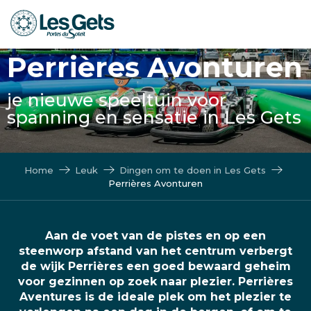
Aller
au
contenu
Perrières Avonturen
principal
je nieuwe speeltuin voor
spanning en sensatie in Les Gets
Home
Leuk
Dingen om te doen in Les Gets
Perrières Avonturen
Aan de voet van de pistes en op een
steenworp afstand van het centrum verbergt
de wijk Perrières een goed bewaard geheim
voor gezinnen op zoek naar plezier. Perrières
Aventures is de ideale plek om het plezier te