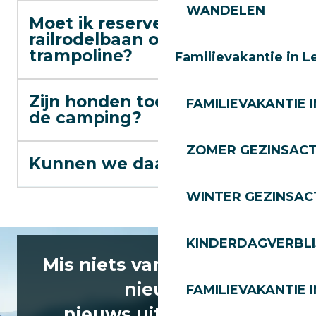
WANDELEN
Moet ik reserveren voor de
railrodelbaan of de
trampoline?
Familievakantie in L
Zijn honden toegestaan op
FAMILIEVAKANTIE I
de camping?
ZOMER GEZINSACT
Kunnen we daar eten?
WINTER GEZINSACT
KINDERDAGVERBLI
Mis niets van het laatste
nieuws
FAMILIEVAKANTIE I
nieuws uit Les Gets!