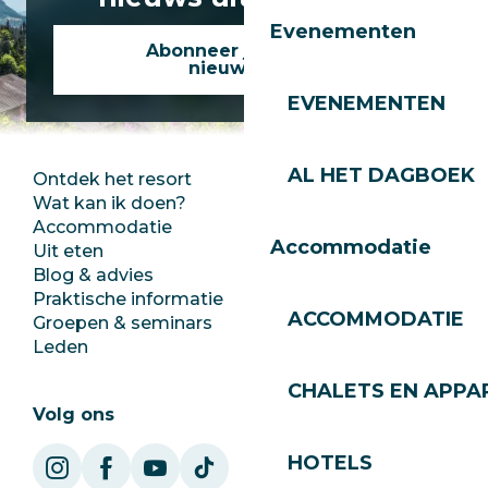
Evenementen
Abonneer je op onze
nieuwsbrief
EVENEMENTEN
AL HET DAGBOEK
Ontdek het resort
Perszaal
Wat kan ik doen?
Club Les Gets
Accommodatie
Documentatie
Accommodatie
Uit eten
Jobs
Blog & advies
Ecotoerisme
Praktische informatie
Stadhuis
ACCOMMODATIE
Groepen & seminars
SoleGets
Leden
Les Gets Toerisme
CHALETS EN APP
Volg ons
HOTELS