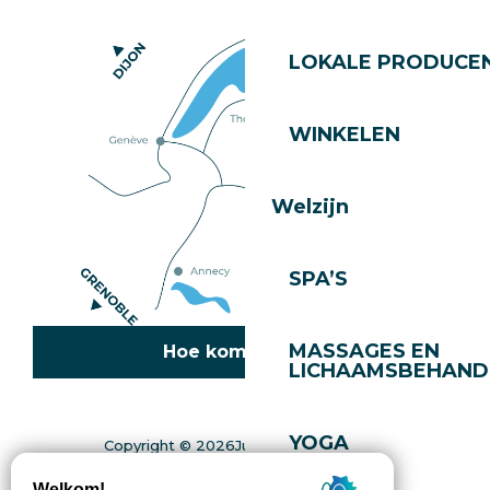
LOKALE PRODUCE
WINKELEN
Welzijn
SPA’S
MASSAGES EN
Hoe kom ik daar?
LICHAAMSBEHAND
YOGA
Copyright © 2026
Juridische informatie
Toestemmingsbeheer
Privacybeleid
Kaart