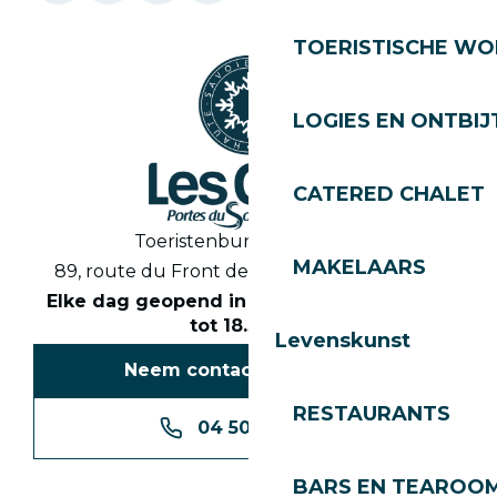
TOERISTISCHE WO
LOGIES EN ONTBIJ
CATERED CHALET
Toeristenbureau Les Gets
MAKELAARS
89, route du Front de Neige 74260 Les Gets
Elke dag geopend in het seizoen van 8.30
tot 18.30 uur
Levenskunst
Neem contact met ons op
RESTAURANTS
04 50 74 74 74
BARS EN TEAROO