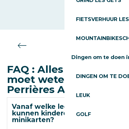
GRIND LES GETS
FIETSVERHUUR LES
MOUNTAINBIKESCH
Bioscoop
Dingen om te doen i
FAQ : Alles wat u
moet weten over
DINGEN OM TE DOE
Perrières Aventures
LEUK
Vanaf welke leeftijd
kunnen kinderen
GOLF
minikarten?