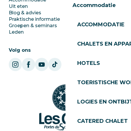
Accommodatie
Uit eten
Jobs
Blog & advies
Ecotoerisme
Praktische informatie
Stadhuis
ACCOMMODATIE
Groepen & seminars
SoleGets
Leden
Les Gets Toerisme
CHALETS EN APP
Volg ons
HOTELS
TOERISTISCHE WO
LOGIES EN ONTBIJ
CATERED CHALET