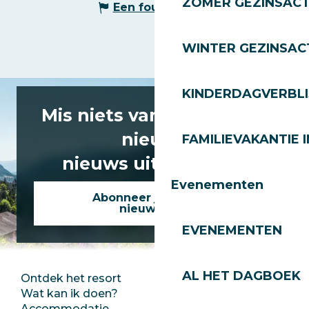
ZOMER GEZINSACT
Een fout melden
WINTER GEZINSACT
KINDERDAGVERBLI
Mis niets van het laatste
nieuws
FAMILIEVAKANTIE I
nieuws uit Les Gets!
Evenementen
Abonneer je op onze
nieuwsbrief
EVENEMENTEN
AL HET DAGBOEK
Ontdek het resort
Perszaal
Wat kan ik doen?
Club Les Gets
Accommodatie
Documentatie