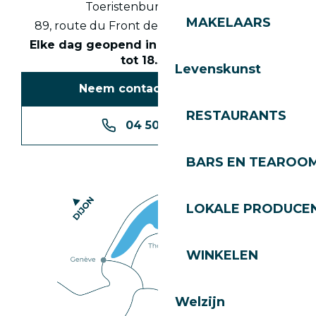
Toeristenbureau Les Gets
MAKELAARS
89, route du Front de Neige 74260 Les Gets
Elke dag geopend in het seizoen van 8.30
tot 18.30 uur
Levenskunst
Neem contact met ons op
RESTAURANTS
04 50 74 74 74
BARS EN TEAROO
LOKALE PRODUCE
WINKELEN
Welzijn