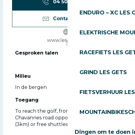
04 50 75 87
▒▒
ENDURO – XC LES 
Contacteer ons
ELEKTRISCHE MOUN
www.lesgets.golf
RACEFIETS LES GE
Gesproken talen
Gesproken talen
GRIND LES GETS
Milieu
Milieu
In de bergen
FIETSVERHUUR LES
Toegang
Toegang
To reach the golf, from the village, take the
MOUNTAINBIKESCH
Chavannes road opposite the Post Office
(3km) or free shuttles.
Dingen om te doen i