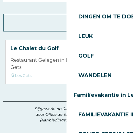
DINGEN OM TE DOE
LEUK
Le Chalet du Golf
GOLF
Restaurant Gelegen in het Hart van Golf des
Gets
WANDELEN
Les Gets
Familievakantie in L
Bijgewerkt op 04 juni 2026 in 15:41
FAMILIEVAKANTIE I
door Office de Tourisme des Gets
(Aanbiedingscode :
6501328
)