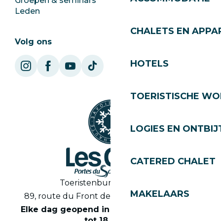
Groepen & seminars
SoleGets
Leden
Les Gets Toerisme
CHALETS EN APP
Volg ons
HOTELS
TOERISTISCHE WO
LOGIES EN ONTBIJ
CATERED CHALET
Toeristenbureau Les Gets
MAKELAARS
89, route du Front de Neige 74260 Les Gets
Elke dag geopend in het seizoen van 8.30
tot 18.30 uur