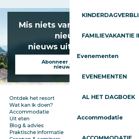
KINDERDAGVERBLI
Mis niets van het laatste
nieuws
FAMILIEVAKANTIE I
nieuws uit Les Gets!
Evenementen
Abonneer je op onze
nieuwsbrief
EVENEMENTEN
AL HET DAGBOEK
Ontdek het resort
Perszaal
Wat kan ik doen?
Club Les Gets
Accommodatie
Documentatie
Accommodatie
Uit eten
Jobs
Blog & advies
Ecotoerisme
Praktische informatie
Stadhuis
ACCOMMODATIE