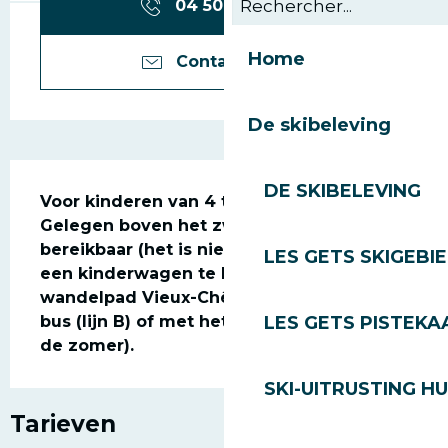
04 50 74 74
▒▒
Home
Contacteer ons
De skibeleving
Beschrijving
DE SKIBELEVING
Voor kinderen van 4 tot 12 jaar oud. 
Gelegen boven het zwemmeer. Te voet 
bereikbaar (het is niet mogelijk om er met 
LES GETS SKIGEBI
een kinderwagen te komen) via het 
wandelpad Vieux-Chêne, met de gratis 
LES GETS PISTEKA
bus (lijn B) of met het treintje (alleen in 
de zomer).
SKI-UITRUSTING H
Tarieven