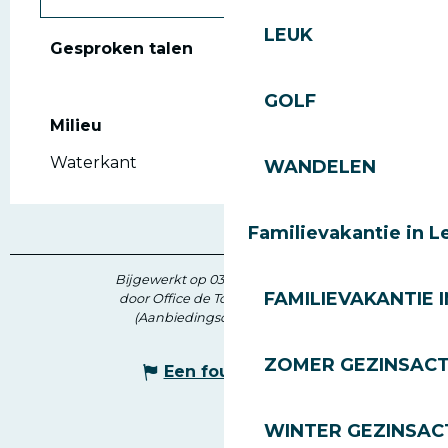
LEUK
Gesproken talen
Gesproken talen
GOLF
Milieu
Milieu
Waterkant
WANDELEN
Familievakantie in L
Bijgewerkt op 03 juni 2026 in 17:05
FAMILIEVAKANTIE I
door Office de Tourisme des Gets
(Aanbiedingscode :
5261450
)
ZOMER GEZINSACT
Een fout melden
WINTER GEZINSACT