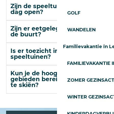
Zijn de speeltuinen elke
dag open?
GOLF
Zijn er eetgelegenheden in
WANDELEN
de buurt?
Familievakantie in L
Is er toezicht in de
speeltuinen?
FAMILIEVAKANTIE I
Kun je de hooggelegen
gebieden bereiken zonder
ZOMER GEZINSACT
te skiën?
WINTER GEZINSACT
KINDERDAGVERBLI