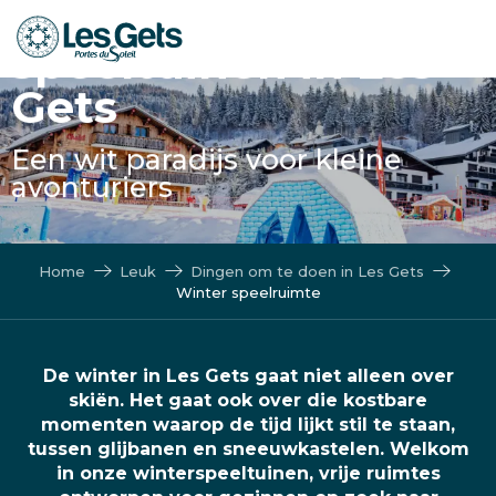
Winterse
Aller
au
speeltuinen in Les
contenu
Gets
principal
Een wit paradijs voor kleine
avonturiers
Home
Leuk
Dingen om te doen in Les Gets
Winter speelruimte
De winter in Les Gets gaat niet alleen over
skiën. Het gaat ook over die kostbare
momenten waarop de tijd lijkt stil te staan,
tussen glijbanen en sneeuwkastelen. Welkom
in onze winterspeeltuinen, vrije ruimtes