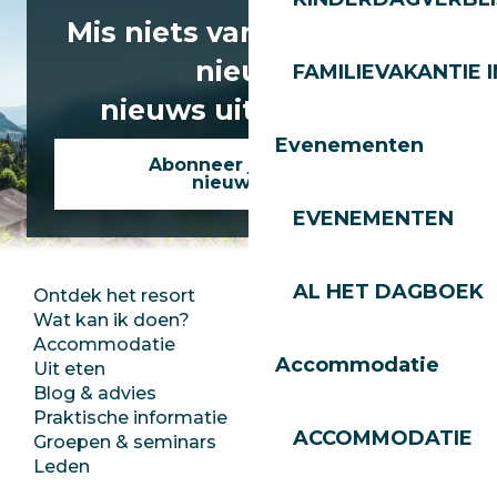
Mis niets van het laatste
nieuws
FAMILIEVAKANTIE I
nieuws uit Les Gets!
Evenementen
Abonneer je op onze
nieuwsbrief
EVENEMENTEN
AL HET DAGBOEK
Ontdek het resort
Perszaal
Wat kan ik doen?
Club Les Gets
Accommodatie
Documentatie
Accommodatie
Uit eten
Jobs
Blog & advies
Ecotoerisme
Praktische informatie
Stadhuis
ACCOMMODATIE
Groepen & seminars
SoleGets
Leden
Les Gets Toerisme