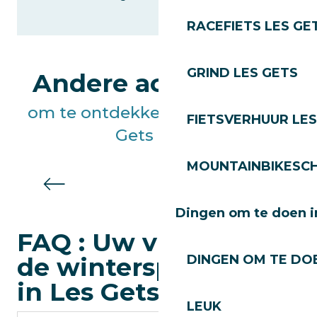
RACEFIETS LES GE
GRIND LES GETS
Andere activiteiten
om te ontdekken als je naar Les
FIETSVERHUUR LES
Gets komt
MOUNTAINBIKESCH
Wildwateractiviteiten
Dingen om te doen i
FAQ : Uw vragen over
de winterspeeltuinen
DINGEN OM TE DOE
in Les Gets
LEUK