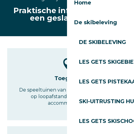
Home
Praktische informatie voor
een geslaagd uitje
De skibeleving
DE SKIBELEVING
LES GETS SKIGEBI
Toegang
LES GETS PISTEKA
De speeltuinen van het centrum liggen
op loopafstand van de meeste
SKI-UITRUSTING H
accommodaties.
LES GETS SKISCH