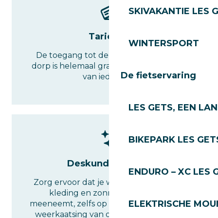
SKIVAKANTIE LES 
Tarieven
WINTERSPORT
De toegang tot de speeltuinen in het
dorp is helemaal gratis, tot groot plezier
De fietservaring
van iedereen.
LES GETS, EEN LA
BIKEPARK LES GET
Deskundig advies
ENDURO – XC LES 
Zorg ervoor dat je warme, waterdichte
kleding en zonnebescherming
ELEKTRISCHE MOUN
meeneemt, zelfs op bewolkte dagen. De
weerkaatsing van de sneeuw is intens!