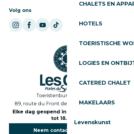
CHALETS EN APP
Volg ons
HOTELS
TOERISTISCHE WO
LOGIES EN ONTBIJ
CATERED CHALET
Toeristenbureau Les Gets
MAKELAARS
89, route du Front de Neige 74260 Les Gets
Elke dag geopend in het seizoen van 8.30
tot 18.30 uur
Levenskunst
Neem contact met ons op