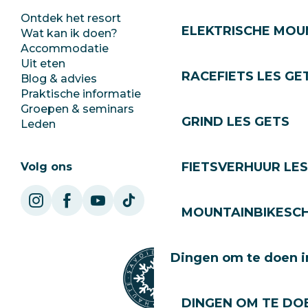
Ontdek het resort
Perszaal
ELEKTRISCHE MOUN
Wat kan ik doen?
Club Les Gets
Accommodatie
Documentatie
Uit eten
Jobs
RACEFIETS LES GE
Blog & advies
Ecotoerisme
Praktische informatie
Stadhuis
Groepen & seminars
SoleGets
GRIND LES GETS
Leden
Les Gets Toerisme
FIETSVERHUUR LES
Volg ons
MOUNTAINBIKESCH
Dingen om te doen i
DINGEN OM TE DOE