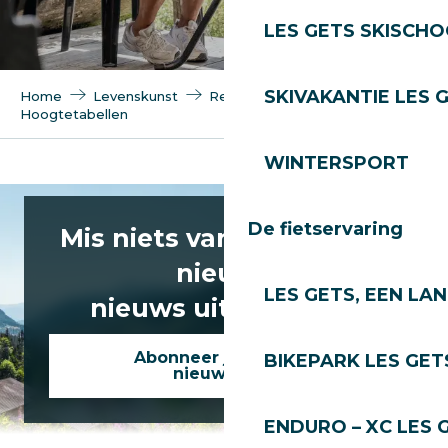
LES GETS SKISCH
SKIVAKANTIE LES 
Home
Levenskunst
Restaurants
Hoogtetabellen
WINTERSPORT
La Croix Blanche
Les Lhottys
De fietservaring
Mis niets van het laatste
La Rossetaz
Lodge Le Chasse Montagne
nieuws
La D'Z
LES GETS, EEN LA
nieuws uit Les Gets!
Le Bacchus
Le Wetzet
Le Grand Cry
Abonneer je op onze
BIKEPARK LES GET
Le Belvédère
nieuwsbrief
Les Chevrelles
Chalet du Lac
ENDURO – XC LES 