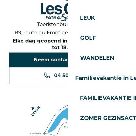
LEUK
Toeristenbureau Les Gets
89, route du Front de Neige 74260 Les Gets
GOLF
Elke dag geopend in het seizoen van 8.30
tot 18.30 uur
WANDELEN
Neem contact met ons op
04 50 74 74 74
Familievakantie in L
FAMILIEVAKANTIE I
ZOMER GEZINSACT