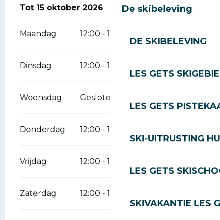
Vanaf
Tot
15 oktober 2026
15 juni 2026
tot
15 oktober 2026
De skibeleving
Maandag
12:00 - 14:00
19:00 - 21:30
DE SKIBELEVING
Dinsdag
12:00 - 14:00
19:00 - 21:30
LES GETS SKIGEBI
Woensdag
Gesloten
LES GETS PISTEKA
Donderdag
12:00 - 14:00
19:00 - 21:30
SKI-UITRUSTING H
Vrijdag
12:00 - 14:00
19:00 - 21:30
LES GETS SKISCH
Zaterdag
12:00 - 14:00
19:00 - 21:30
SKIVAKANTIE LES 