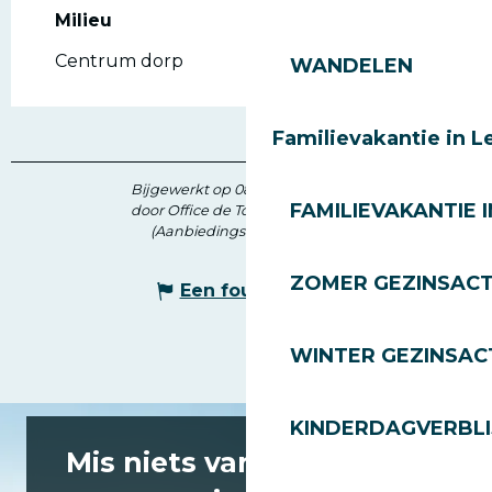
Milieu
Milieu
Centrum dorp
WANDELEN
Familievakantie in L
Bijgewerkt op 08 juli 2026 in 12:01
FAMILIEVAKANTIE I
door Office de Tourisme des Gets
(Aanbiedingscode :
146340
)
ZOMER GEZINSACT
Een fout melden
WINTER GEZINSACT
KINDERDAGVERBLI
Mis niets van het laatste