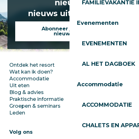
nieuws
FAMILIEVAKANTIE I
nieuws uit Les Gets!
Evenementen
Abonneer je op onze
nieuwsbrief
EVENEMENTEN
AL HET DAGBOEK
Ontdek het resort
Perszaal
Wat kan ik doen?
Club Les Gets
Accommodatie
Documentatie
Accommodatie
Uit eten
Jobs
Blog & advies
Ecotoerisme
Praktische informatie
Stadhuis
ACCOMMODATIE
Groepen & seminars
SoleGets
Leden
Les Gets Toerisme
CHALETS EN APP
Volg ons