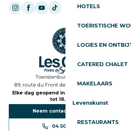
HOTELS
TOERISTISCHE WO
LOGIES EN ONTBIJ
CATERED CHALET
Toeristenbureau Les Gets
MAKELAARS
89, route du Front de Neige 74260 Les Gets
Elke dag geopend in het seizoen van 8.30
tot 18.30 uur
Levenskunst
Neem contact met ons op
RESTAURANTS
04 50 74 74 74