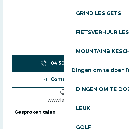
GRIND LES GETS
FIETSVERHUUR LES
MOUNTAINBIKESCH
04 50 79 75
▒▒
Dingen om te doen i
Contacteer ons
DINGEN OM TE DOE
www.larmize.fr
LEUK
Gesproken talen
Gesproken talen
GOLF