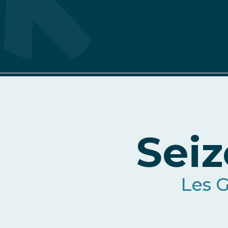
Tarieven
Les
Gets-
Morzine
Sei
-
Caisse
Les G