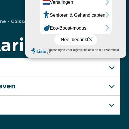
ne - Caisse
tarieven
ieven