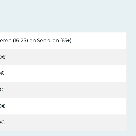
eren (16-25) en Senioren (65+)
0€
0€
0€
0€
0€