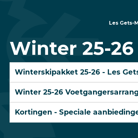
Les Gets-M
Les
Winter 25-26
Gets-
Morzine
Winterskipakket 25-26 - Les Get
-
Winter 25-26 Voetgangersarrang
Webtarieven
Kortingen - Speciale aanbieding