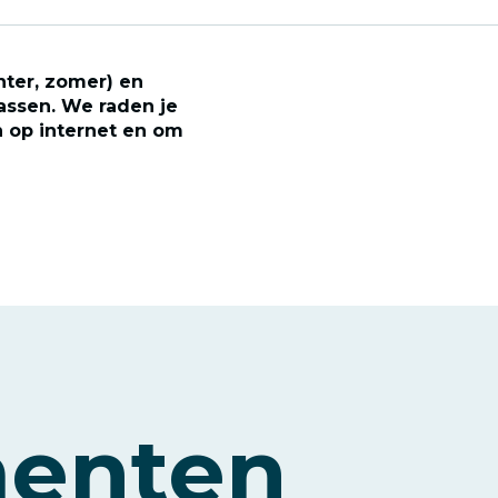
nter, zomer) en
assen. We raden je
n op internet en om
menten