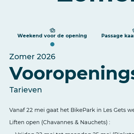
Weekend voor de opening
Passage kaa
Weekend
Zomer 2026
voor
Vooropening
de
Tarieven
opening
Vanaf 22 mei gaat het BikePark in Les Gets we
Liften open (Chavannes & Nauchets) :