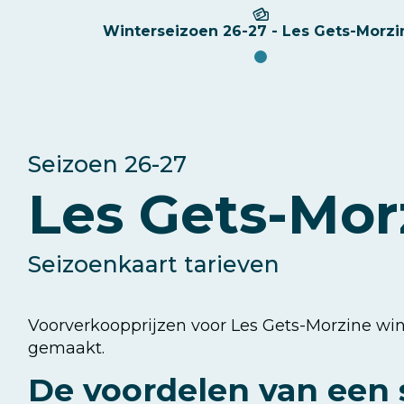
Winterseizoen 26-27 - Les Gets-Morzi
Winterseizoen
Seizoen 26-27
26-
Les Gets-Mor
27
Seizoenkaart tarieven
-
Les
Voorverkoopprijzen voor Les Gets-Morzine wi
gemaakt.
Gets-
De voordelen van een 