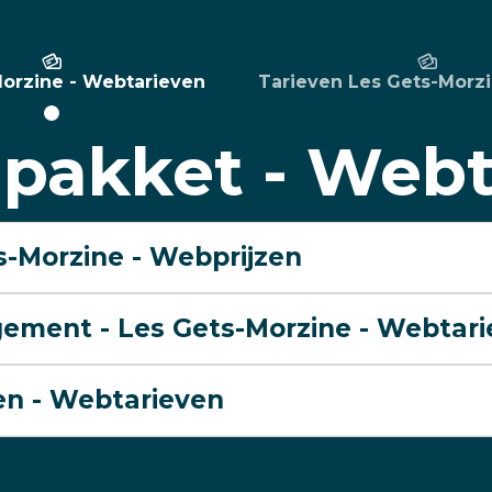
orzine - Webtarieven
Tarieven Les Gets-Morzi
 pakket - Web
s-Morzine - Webprijzen
ement - Les Gets-Morzine - Webtar
en - Webtarieven