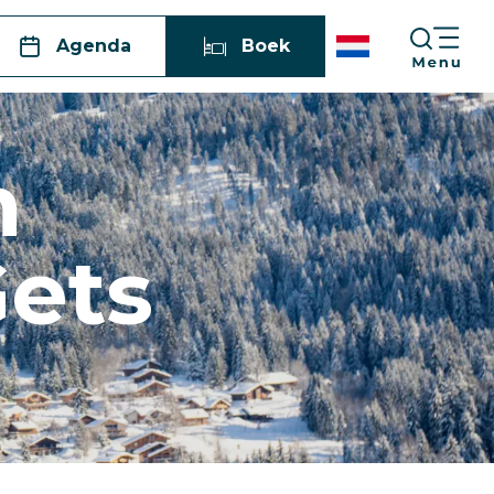
Agenda
Boek
n
Gets