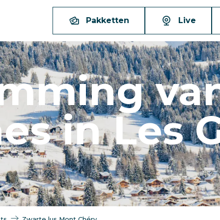
Pakketten
Live
imming va
es in Les 
ts
Zwarte lus Mont Chéry