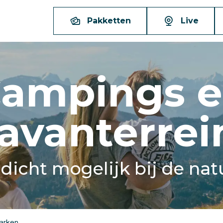
Pakketten
Live
ampings 
avanterre
 dicht mogelijk bij de nat
arken