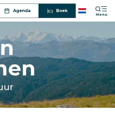
Agenda
Boek
en
inen
uur