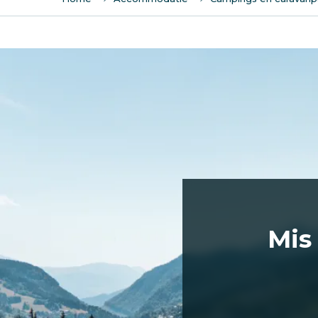
Camping La Grange Au Frene
Camperplaats "Les Perrières"
Mis