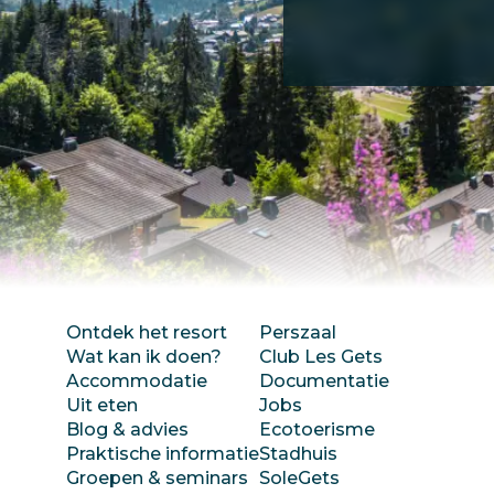
Ontdek het resort
Perszaal
Wat kan ik doen?
Club Les Gets
Accommodatie
Documentatie
Uit eten
Jobs
Blog & advies
Ecotoerisme
Praktische informatie
Stadhuis
Groepen & seminars
SoleGets