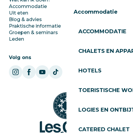
Accommodatie
Documentatie
Accommodatie
Uit eten
Jobs
Blog & advies
Ecotoerisme
Praktische informatie
Stadhuis
ACCOMMODATIE
Groepen & seminars
SoleGets
Leden
Les Gets Toerisme
CHALETS EN APP
Volg ons
HOTELS
TOERISTISCHE WO
LOGIES EN ONTBIJ
CATERED CHALET