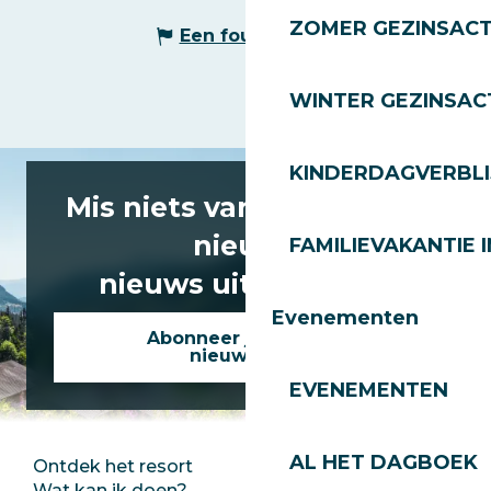
ZOMER GEZINSACT
Een fout melden
WINTER GEZINSACT
KINDERDAGVERBLI
Mis niets van het laatste
nieuws
FAMILIEVAKANTIE I
nieuws uit Les Gets!
Evenementen
Abonneer je op onze
nieuwsbrief
EVENEMENTEN
AL HET DAGBOEK
Ontdek het resort
Perszaal
Wat kan ik doen?
Club Les Gets