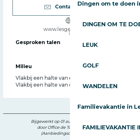
Dingen om te doen i
Contacteer ons
DINGEN OM TE DOE
www.lesgets-mairie.fr
Gesproken talen
Gesproken talen
LEUK
GOLF
Milieu
Milieu
Vlakbij een halte van een pendelbus
Vlakbij een halte van openbaar vervoer
WANDELEN
Familievakantie in L
Bijgewerkt op 01 augustus 2026 in 10:19
FAMILIEVAKANTIE I
door Office de Tourisme des Gets
(Aanbiedingscode :
5670764
)