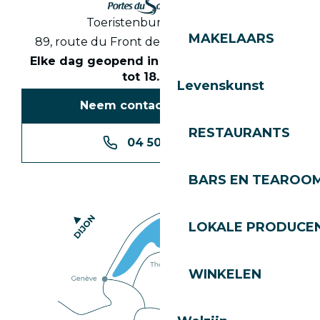
Toeristenbureau Les Gets
MAKELAARS
89, route du Front de Neige 74260 Les Gets
Elke dag geopend in het seizoen van 8.30
tot 18.30 uur
Levenskunst
Neem contact met ons op
RESTAURANTS
04 50 74 74 74
BARS EN TEAROO
LOKALE PRODUCE
WINKELEN