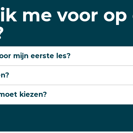
ik me voor op 
?
oor mijn eerste les?
en?
 moet kiezen?