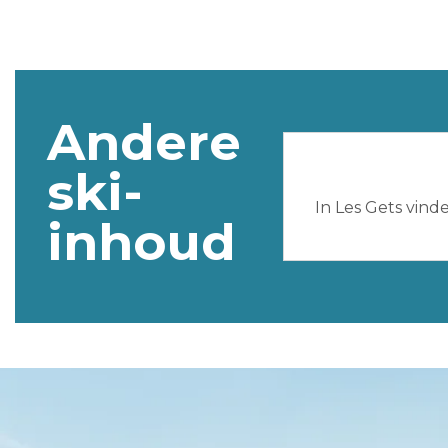
Andere
ski-
In Les Gets vind
inhoud