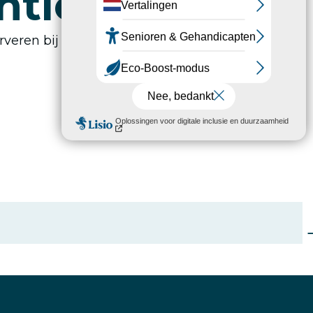
ntie
rveren bij onze dienstverleners. Zo bespaar je