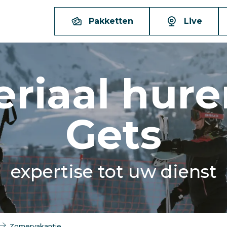
Pakketten
Live
riaal hure
Gets
expertise tot uw dienst
Zomervakantie