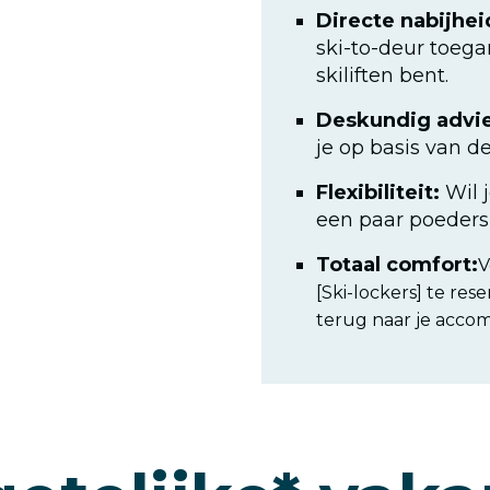
Directe nabijhei
ski-to-deur toega
skiliften bent.
Deskundig advie
je op basis van d
Flexibiliteit:
Wil j
een paar poedersk
Totaal comfort:
V
[Ski-lockers] te re
terug naar je acco