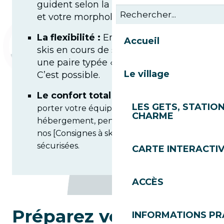
guident selon la qualité de la neige
et votre morphologie.
La flexibilité :
Envie de changer de
Accueil
skis en cours de séjour pour tester
une paire typée « poudreuse » ?
Le village
C’est possible.
Le confort total :
Pour éviter de
LES GETS, STATION
porter votre équipement jusqu’à votre
CHARME
hébergement, pensez à réserver
nos [Consignes à skis] chauffées et
sécurisées.
CARTE INTERACTI
ACCÈS
Préparez votre séjour
INFORMATIONS PR