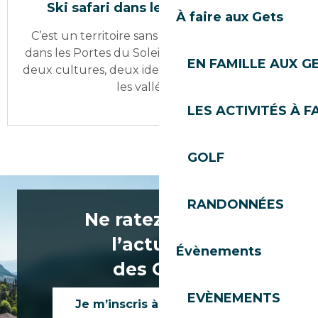
Ski safari dans les Portes du Soleil
À faire aux Gets
C’est un territoire sans frontières et pourtant…
dans les Portes du Soleil, il existe bien deux pays,
EN FAMILLE AUX G
deux cultures, deux identités… Mais partout dans
les vallées, on y...
LES ACTIVITÉS À F
GOLF
RANDONNÉES
Ne ratez rien de
l’actualité
Évènements
des Gets !
EVÈNEMENTS
Je m’inscris à la newsletter