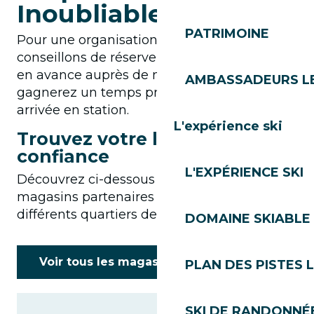
Inoubliable*
PATRIMOINE
Pour une organisation sereine, nous vous
conseillons de réserver votre équipement
en avance auprès de nos prestataires. Vous
AMBASSADEURS L
gagnerez un temps précieux lors de votre
arrivée en station.
L'expérience ski
Trouvez votre loueur de
confiance
L'EXPÉRIENCE SKI
Découvrez ci-dessous la liste de nos
magasins partenaires répartis dans les
différents quartiers de la station.
DOMAINE SKIABLE 
Voir tous les magasins de sport
PLAN DES PISTES 
SKI DE RANDONNÉE