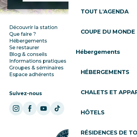
TOUT L'AGENDA
Découvrir la station
Espace Presse
COUPE DU MONDE 
Que faire ?
Club Les Gets
Hébergements
Documentation
Se restaurer
Emplois
Hébergements
Blog & conseils
Ecotourisme
Informations pratiques
Mairie
Groupes & séminaires
SoleGets
HÉBERGEMENTS
Espace adhérents
Les Gets Tourisme
CHALETS ET APP
Suivez-nous
HÔTELS
RÉSIDENCES DE T