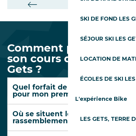
Blanc Sports
SKI DE FOND LES 
SÉJOUR SKI LES G
Comment préparer
son cours de ski aux
LOCATION DE MATÉ
Gets ?
ÉCOLES DE SKI LES
Quel forfait de ski faut-il
pour mon premier cours ?
L'expérience Bike
Où se situent les points de
LES GETS, TERRE 
rassemblement ?