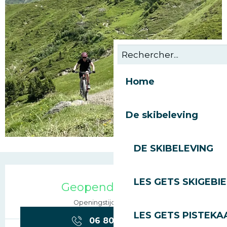
Home
De skibeleving
DE SKIBELEVING
Openingstijden en con
LES GETS SKIGEBI
Geopend vandaag
Openingstijden bekijken
LES GETS PISTEKA
06 80 33 60
▒▒