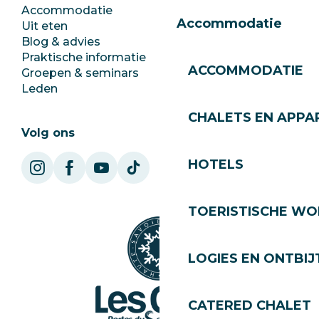
Accommodatie
Documentatie
Accommodatie
Uit eten
Jobs
Blog & advies
Ecotoerisme
Praktische informatie
Stadhuis
ACCOMMODATIE
Groepen & seminars
SoleGets
Leden
Les Gets Toerisme
CHALETS EN APP
Volg ons
HOTELS
TOERISTISCHE WO
LOGIES EN ONTBIJ
CATERED CHALET