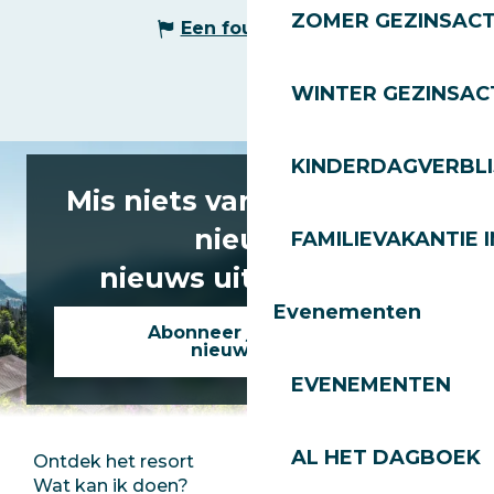
ZOMER GEZINSACT
Een fout melden
WINTER GEZINSACT
KINDERDAGVERBLI
Mis niets van het laatste
nieuws
FAMILIEVAKANTIE I
nieuws uit Les Gets!
Evenementen
Abonneer je op onze
nieuwsbrief
EVENEMENTEN
AL HET DAGBOEK
Ontdek het resort
Perszaal
Wat kan ik doen?
Club Les Gets