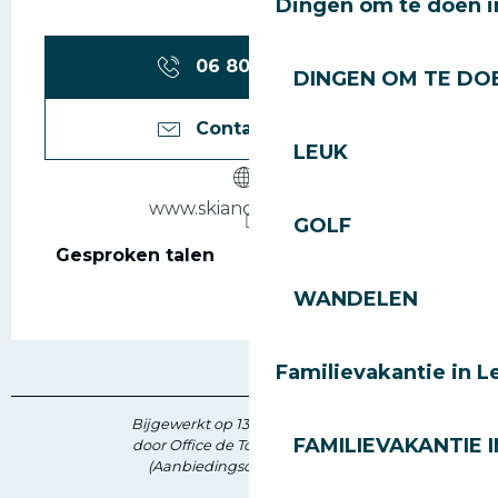
Dingen om te doen i
06 80 33 60
▒▒
DINGEN OM TE DOE
Contacteer ons
LEUK
www.skiandguide.com
GOLF
Gesproken talen
Gesproken talen
WANDELEN
Familievakantie in L
Bijgewerkt op 13 juni 2026 in 11:20
FAMILIEVAKANTIE I
door Office de Tourisme des Gets
(Aanbiedingscode :
7327362
)