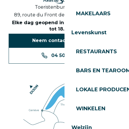
Toeristenbureau Les Gets
MAKELAARS
89, route du Front de Neige 74260 Les Gets
Elke dag geopend in het seizoen van 8.30
tot 18.30 uur
Levenskunst
Neem contact met ons op
RESTAURANTS
04 50 74 74 74
BARS EN TEAROO
LOKALE PRODUCE
WINKELEN
Welzijn