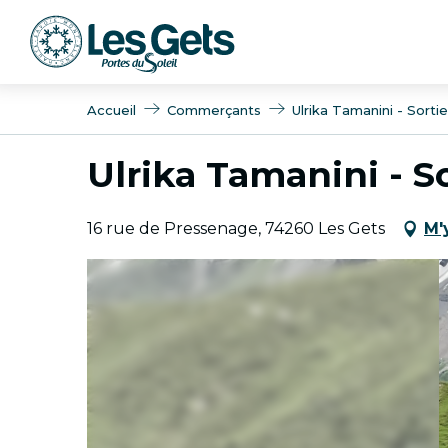
Aller
au
contenu
principal
Accueil
Commerçants
Ulrika Tamanini - Sort
Ulrika Tamanini - S
16 rue de Pressenage, 74260 Les Gets
M'