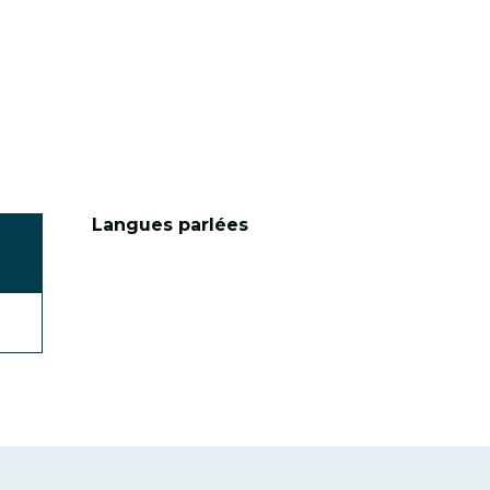
Langues parlées
Langues parlées