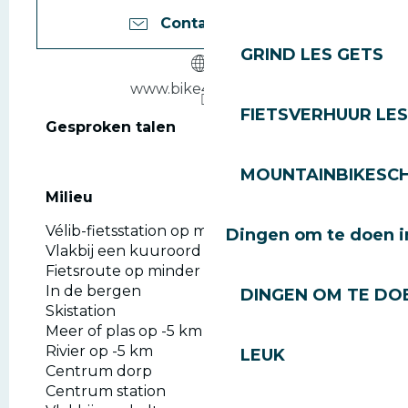
Contacteer ons
GRIND LES GETS
www.bike4park.com
FIETSVERHUUR LES
Gesproken talen
Gesproken talen
MOUNTAINBIKESCH
Milieu
Milieu
Vélib-fietsstation op minder dan 500 m
Dingen om te doen i
Vlakbij een kuuroord
Fietsroute op minder dan 1 km
In de bergen
DINGEN OM TE DOE
Skistation
Meer of plas op -5 km
Rivier op -5 km
LEUK
Centrum dorp
Centrum station