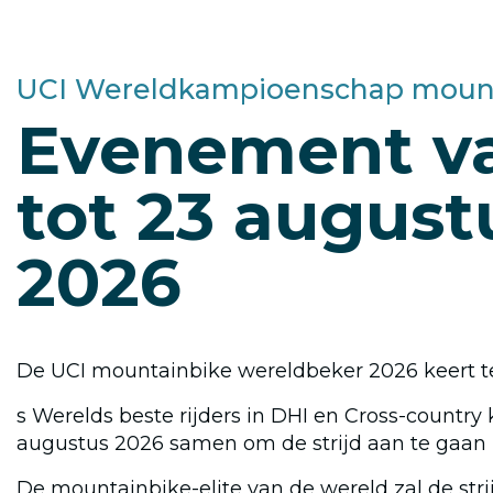
disciplines
ruimte
Gets,
UCI Wereldkampioenschap mount
de
Evenement v
plek
tot 23 august
om
2026
te
fietsen
De UCI mountainbike wereldbeker 2026 keert te
s Werelds beste rijders in DHI en Cross-country
augustus 2026 samen om de strijd aan te gaan i
De mountainbike-elite van de wereld zal de str