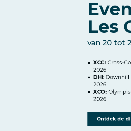
Even
Les 
van 20 tot 
XCC:
Cross-Cou
2026
DHI
: Downhil
2026
XCO:
Olympisc
2026
Ontdek de di