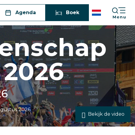
Agenda
Boek
oenschap
 2026
26
ugustus 2026
Bekijk de video