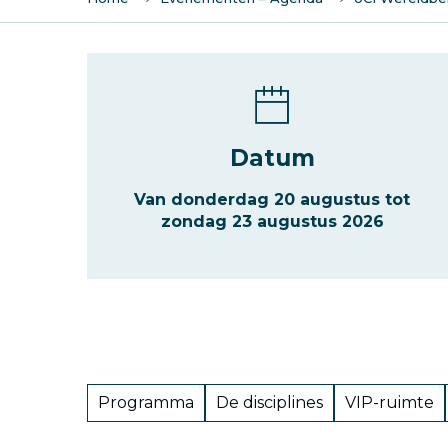
Datum
Van donderdag 20 augustus tot
zondag 23 augustus 2026
Programma
De disciplines
VIP-ruimte
Programma
De
VIP-
Vrijwilligers
Partners
Les