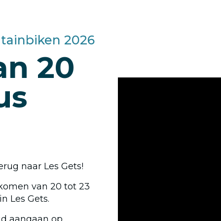
ainbiken 2026
an 20
us
rug naar Les Gets!
 komen van 20 tot 23
n Les Gets.
ijd aangaan op